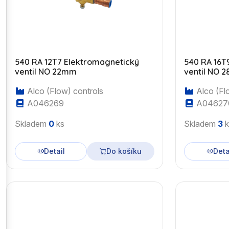
540 RA 12T7 Elektromagnetický
540 RA 16T
ventil NO 22mm
ventil NO 
Alco (Flow) controls
Alco (Fl
A046269
A04627
Skladem
0
ks
Skladem
3
k
Detail
Do košíku
Deta