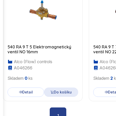
540 RA 9 T 5 Elektromagnetický
540 RA 9 T
ventil NO 16mm
ventil NO 
Alco (Flow) controls
Alco (Fl
A046266
A04626
Skladem
0
ks
Skladem
2
k
Detail
Do košíku
Deta
1