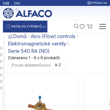
Přihlásit se
CZE
ENG
KATALOG VÝROBCŮ
Domů
Alco (Flow) controls
Elektromagnetické ventily
Serie 540 RA (NO)
Zobrazeno 1 - 6 z 6 produktů
Pouze skladem
Řazení: