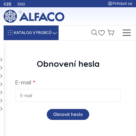
Přihlásit se
CZE
ENG
KATALOG VÝROBCŮ
Obnovení hesla
E-mail
*
Obnovit heslo