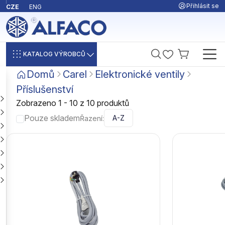
Přihlásit se
CZE
ENG
KATALOG VÝROBCŮ
Domů
Carel
Elektronické ventily
Příslušenství
Zobrazeno 1 - 10 z 10 produktů
Pouze skladem
Řazení: