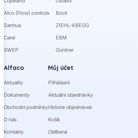
Copeland
Ostatní
Alco (Flow) controls
Bock
Sanhua
ZIEHL-ABEGG
Carel
EBM
SWEP
Güntner
Alfaco
Můj účet
Aktuality
Přihlášení
Dokumenty
Aktuální objednávky
Obchodní podmínky
Historie objednávek
O nás
Košík
Kontakty
Oblíbené