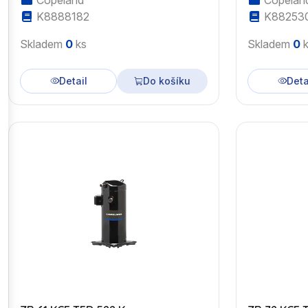
Copeland
Copelan
K8888182
K88253
Skladem
0
ks
Skladem
0
k
Detail
Do košíku
Deta