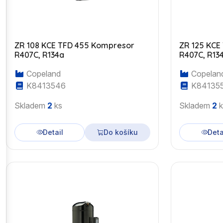
ZR 108 KCE TFD 455 Kompresor
ZR 125 KCE
R407C, R134a
R407C, R13
Copeland
Copelan
K8413546
K84135
Skladem
2
ks
Skladem
2
k
Detail
Do košíku
Deta