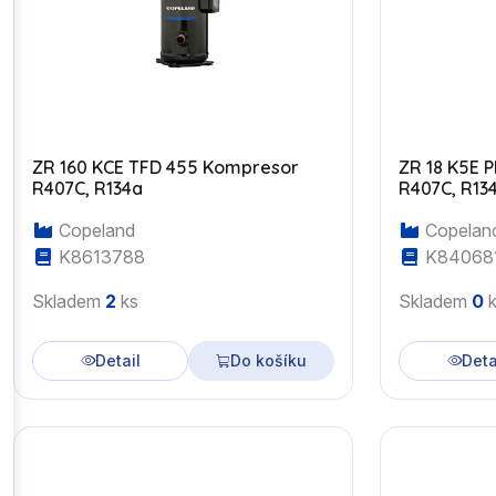
ZR 160 KCE TFD 455 Kompresor
ZR 18 K5E 
R407C, R134a
R407C, R13
Copeland
Copelan
K8613788
K84068
Skladem
2
ks
Skladem
0
k
Detail
Do košíku
Deta