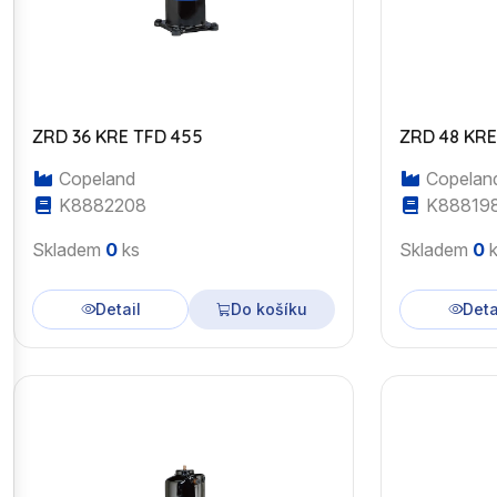
ZRD 36 KRE TFD 455
ZRD 48 KRE
Copeland
Copelan
K8882208
K88819
Skladem
0
ks
Skladem
0
k
Detail
Do košíku
Deta