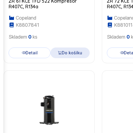
ZR 61 KCE TFD 522 Kompresor
ZR 72 KCE 
R407C, R134a
R407C, R13
Copeland
Copelan
K8807841
K881011
Skladem
0
ks
Skladem
0
k
Detail
Do košíku
Deta