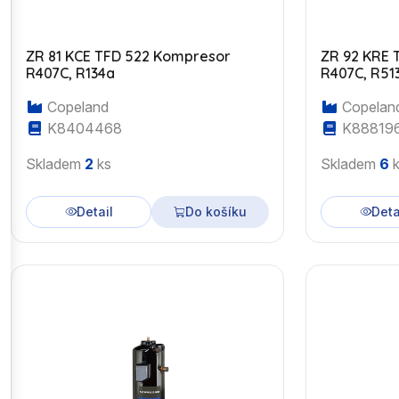
ZR 81 KCE TFD 522 Kompresor
ZR 92 KRE 
R407C, R134a
R407C, R51
Copeland
Copelan
K8404468
K88819
Skladem
2
ks
Skladem
6
k
Detail
Do košíku
Deta