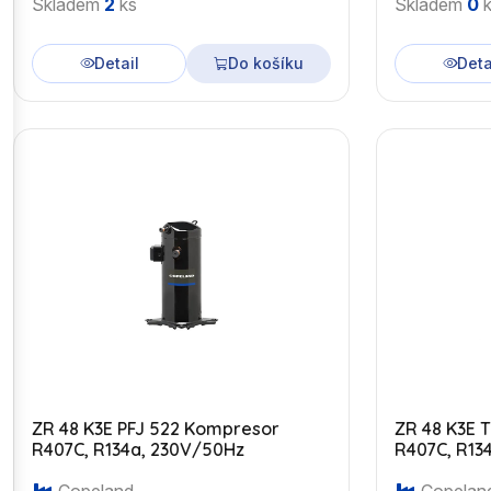
Skladem
2
ks
Skladem
0
k
Detail
Do košíku
Deta
ZR 48 K3E PFJ 522 Kompresor
ZR 48 K3E 
R407C, R134a, 230V/50Hz
R407C, R13