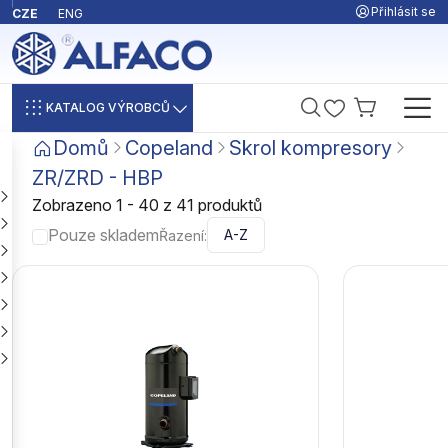
Přihlásit se
CZE
ENG
KATALOG VÝROBCŮ
Domů
Copeland
Skrol kompresory
ZR/ZRD - HBP
Zobrazeno 1 - 40 z 41 produktů
Pouze skladem
Řazení: