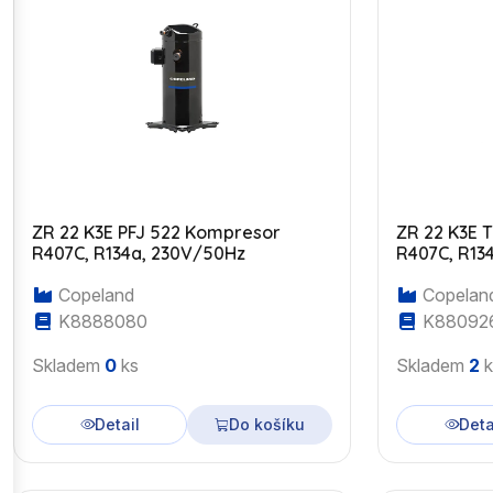
ZR 22 K3E PFJ 522 Kompresor
ZR 22 K3E 
R407C, R134a, 230V/50Hz
R407C, R13
Copeland
Copelan
K8888080
K88092
Skladem
0
ks
Skladem
2
k
Detail
Do košíku
Deta