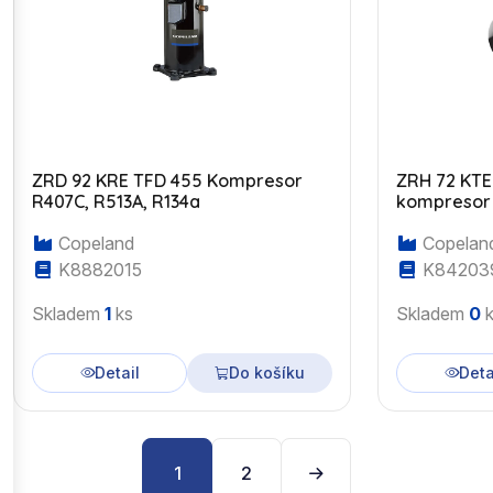
ZRD 92 KRE TFD 455 Kompresor
ZRH 72 KTE
R407C, R513A, R134a
kompresor
Copeland
Copelan
K8882015
K84203
Skladem
1
ks
Skladem
0
k
Detail
Do košíku
Deta
1
2