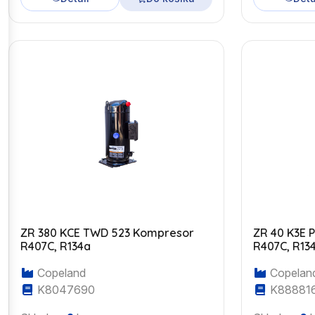
ZR 380 KCE TWD 523 Kompresor
ZR 40 K3E 
R407C, R134a
R407C, R13
Copeland
Copelan
K8047690
K88881