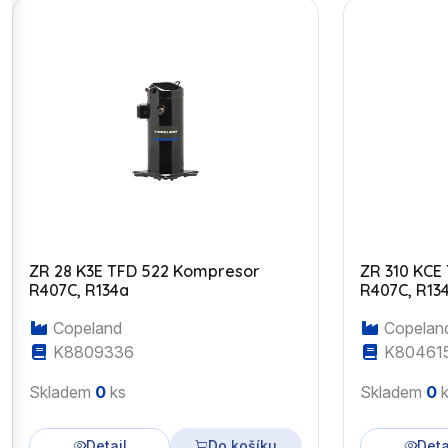
ZR 28 K3E TFD 522 Kompresor
ZR 310 KCE
R407C, R134a
R407C, R13
Copeland
Copelan
K8809336
K80461
Skladem
0
ks
Skladem
0
k
Detail
Do košíku
Deta