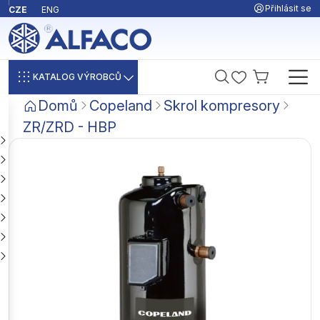
Přihlásit se
CZE
ENG
KATALOG VÝROBCŮ
Domů
Copeland
Skrol kompresory
ZR/ZRD - HBP