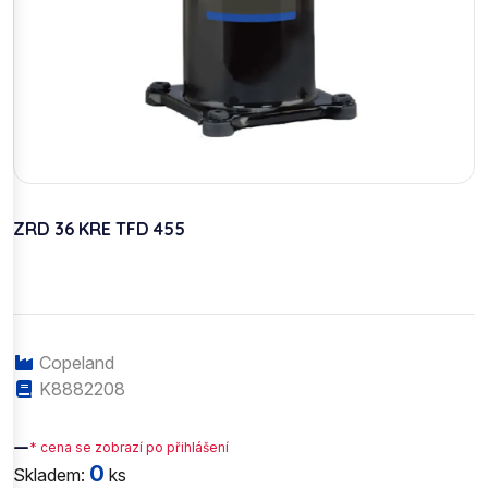
ZRD 36 KRE TFD 455
Copeland
K8882208
—
* cena se zobrazí po přihlášení
0
Skladem:
ks