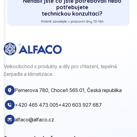
Nenašli jste co jste potřebovali nebo
potřebujete
technickou konzultaci?
Klidně zavolejte v pracovní dny 10-16h
Velkoobchod s produkty a díly pro chlazení, tepelná
čerpadla a klimatizace.
Pernerova 780, Choceň 565 01, Česká republika
+420 465 473 005
+420 603 927 687
alfaco@alfaco.cz