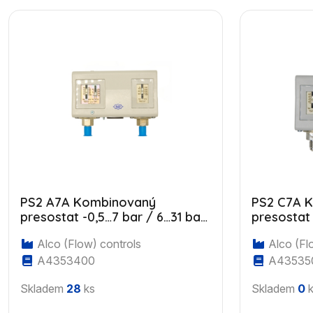
PS2 A7A Kombinovaný
PS2 C7A 
presostat -0,5…7 bar / 6…31 bar,
presostat 
automatický reset, 7/16" UNF
manuální H
Alco (Flow) controls
Alco (Fl
A4353400
A43535
Skladem
28
ks
Skladem
0
k