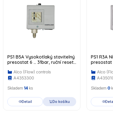
PS1 B5A Vysokotlaký stavitelný
PS1 R3A Ní
presostat 6 … 31bar, ruční reset,
presostat 
7/16"UNF
reset, 7/1
Alco (Flow) controls
Alco (Fl
A4353300
A43501
Skladem
14
ks
Skladem
0
k
Detail
Do košíku
Deta