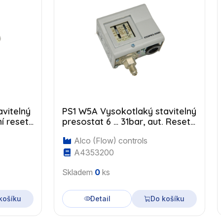
vitelný
PS1 W5A Vysokotlaký stavitelný
í reset,
presostat 6 … 31bar, aut. Reset,
7/16"UNF
Alco (Flow) controls
A4353200
Skladem
0
ks
košíku
Detail
Do košíku