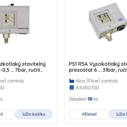
zkotlaký stavitelný
PS1 R5A Vysokotlaký sta
-0,5 … 7bar, ruční
presostat 6 … 31bar, ručn
6"UNF
7/16"UNF
ow) controls
Alco (Flow) controls
00
A4350700
s
Skladem
19
ks
il
Do košíku
Detail
Do 