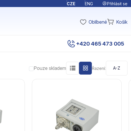
Přihlásit se
CZE
ENG
Oblíbené
Košík
+420 465 473 005
Pouze skladem
Řazení: