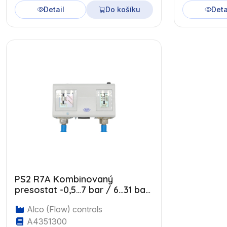
Detail
Do košíku
Deta
PS2 R7A Kombinovaný
presostat -0,5…7 bar / 6…31 bar,
manuální HP i LP reset, 7/16"
Alco (Flow) controls
UNF
A4351300