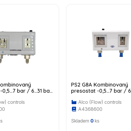
Kombinovaný
PS2 G8A Kombinovaný
-0,5…7 bar / 6…31 bar,
presostat -0,5…7 bar / 6
P reset, 7/16" UNF
manuální HP i LP reset, 
ow) controls
Alco (Flow) controls
UNF
00
A4368600
s
Skladem
0
ks