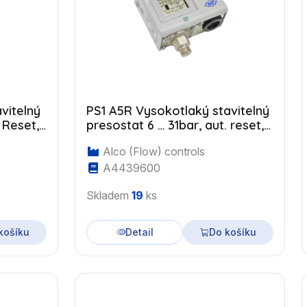
vitelný
PS1 A5R Vysokotlaký stavitelný
. Reset,
presostat 6 … 31bar, aut. reset,
G1/4"
Alco (Flow) controls
A4439600
Skladem
19
ks
košíku
Detail
Do košíku