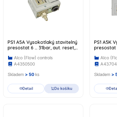
PS1 A5A Vysokotlaký stavitelný
PS1 A5K V
presostat 6 … 31bar, aut. reset,
presostat 
7/16"UNF
kapilára s
Alco (Flow) controls
Alco (Fl
A4350500
A43704
Skladem
> 50
ks
Skladem
> 
Detail
Do košíku
Deta