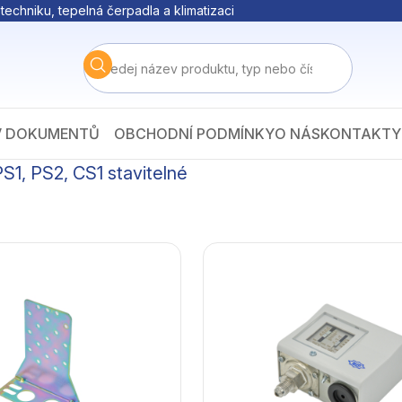
techniku, tepelná čerpadla a klimatizaci
V DOKUMENTŮ
OBCHODNÍ PODMÍNKY
O NÁS
KONTAKTY
PS1, PS2, CS1 stavitelné