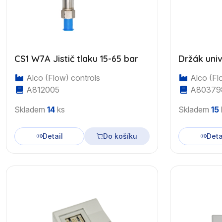
CS1 W7A Jistič tlaku 15-65 bar
Držák univ
Alco (Flow) controls
Alco (Fl
A812005
A80379
Skladem
14
ks
Skladem
15
Detail
Do košíku
Deta