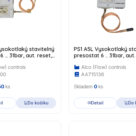
ysokotlaký stavitelný
PS1 A5L Vysokotlaký sta
6 … 31bar, aut. reset,
presostat 6 .. 31bar, aut
 maticí
kapilára
ow) controls
Alco (Flow) controls
00
A4715136
50
ks
Skladem
0
ks
il
Do košíku
Detail
Do 