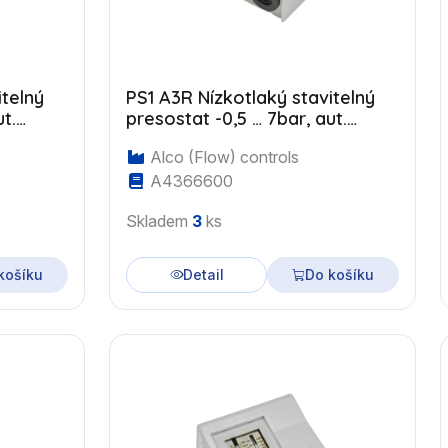
itelný
PS1 A3R Nízkotlaký stavitelný
t.
presostat -0,5 … 7bar, aut.
reset, G1/4"
Alco (Flow) controls
A4366600
Skladem
3
ks
košíku
Detail
Do košíku