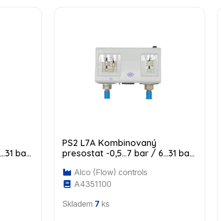
PS2 L7A Kombinovaný
…31 bar,
presostat -0,5…7 bar / 6…31 bar,
7/16"
manuální HP reset, 7/16" UNF
Alco (Flow) controls
A4351100
Skladem
7
ks