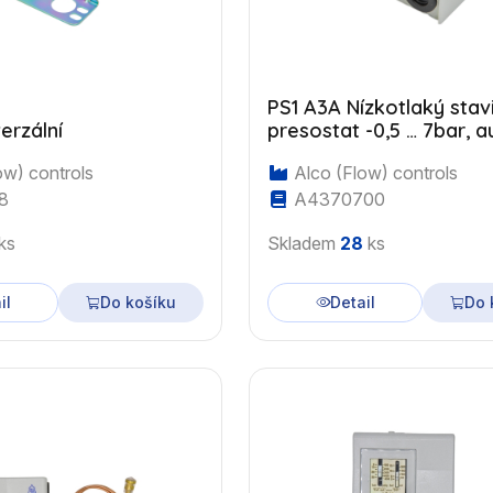
PS1 A3A Nízkotlaký stav
erzální
presostat -0,5 … 7bar, au
reset, 7/16"UNF
ow) controls
Alco (Flow) controls
8
A4370700
ks
Skladem
28
ks
il
Do košíku
Detail
Do 