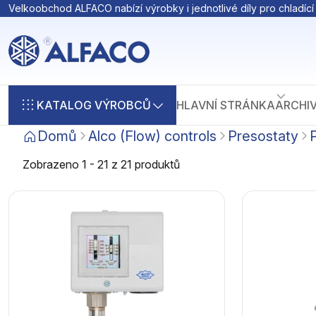
Velkoobchod ALFACO nabízí výrobky i jednotlivé díly pro chladící 
KATALOG VÝROBCŮ
HLAVNÍ STRÁNKA
ARCHI
Domů
Alco (Flow) controls
Presostaty
Zobrazeno 1 - 21 z 21 produktů