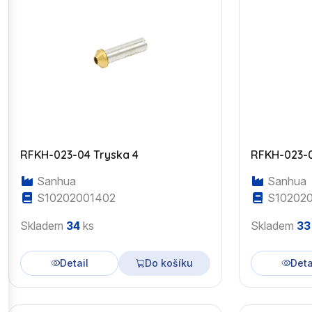
RFKH-023-04 Tryska 4
RFKH-023-0
Sanhua
Sanhua
S10202001402
S102020
Skladem
34
ks
Skladem
33
Detail
Do košíku
Deta