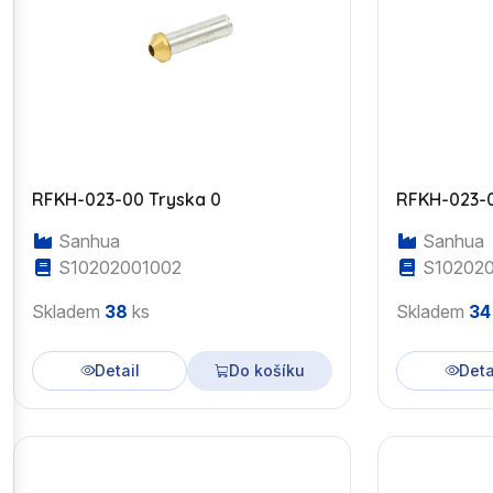
RFKH-023-00 Tryska 0
RFKH-023-0
Sanhua
Sanhua
S10202001002
S102020
Skladem
38
ks
Skladem
34
Detail
Do košíku
Deta