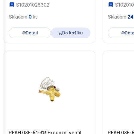
S10201028302
S102010
Skladem
0
ks
Skladem
24
Detail
Do košíku
Deta
RFKH 08E-6.1-313 Expanzní ventil
RFKH 08E-6.