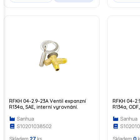
RFKH 04-2.9-23A Ventil expanzní
RFKH 04-2.9
R134a, SAE, interní vyrovnání.
R134a, ODF,
Sanhua
Sanhua
S10201038502
S10201
Skladem
27
ks
Skladem
0
k