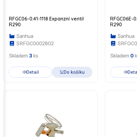
RFGC06-0.41-1118 Expanzní ventil
RFGC06E-0.7
R290
R290
Sanhua
Sanhua
SRFGC0002802
SRFGC0
Skladem
3
ks
Skladem
0
k
Detail
Do košíku
Deta