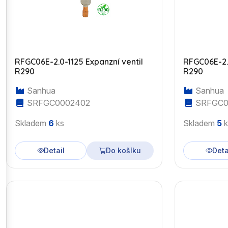
RFGC06E-2.0-1125 Expanzní ventil
RFGC06E-2.9
R290
R290
Sanhua
Sanhua
SRFGC0002402
SRFGC0
Skladem
6
ks
Skladem
5
k
Detail
Do košíku
Deta