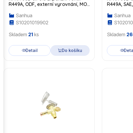
R449A, ODF, externí vyrovnání, MOP
R449A, SAE,
-10°C
-10°C
Sanhua
Sanhua
S10201019902
S102010
Skladem
21
ks
Skladem
26
Detail
Do košíku
Deta