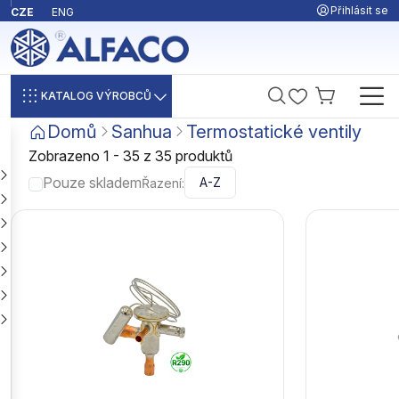
Přihlásit se
CZE
ENG
KATALOG VÝROBCŮ
Domů
Sanhua
Termostatické ventily
Zobrazeno 1 - 35 z 35 produktů
Pouze skladem
Řazení: