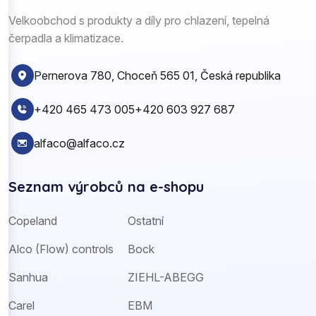
Velkoobchod s produkty a díly pro chlazení, tepelná
čerpadla a klimatizace.
Pernerova 780, Choceň 565 01, Česká republika
+420 465 473 005
+420 603 927 687
alfaco@alfaco.cz
Seznam výrobců na e-shopu
Copeland
Ostatní
Alco (Flow) controls
Bock
Sanhua
ZIEHL-ABEGG
Carel
EBM