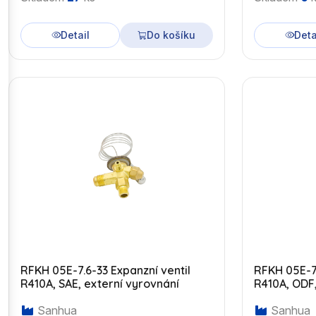
Detail
Do košíku
Deta
RFKH 05E-7.6-33 Expanzní ventil
RFKH 05E-7.
R410A, SAE, externí vyrovnání
R410A, ODF,
Sanhua
Sanhua