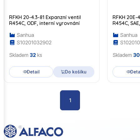
RFKH 20-4.3-81 Expanzní ventil
RFKH 20E-4.
R454C, ODF, interní vyrovnání
R454C, SAE,
Sanhua
Sanhua
S10201032902
S10201
Skladem
32
ks
Skladem
30
Detail
Do košíku
Deta
1