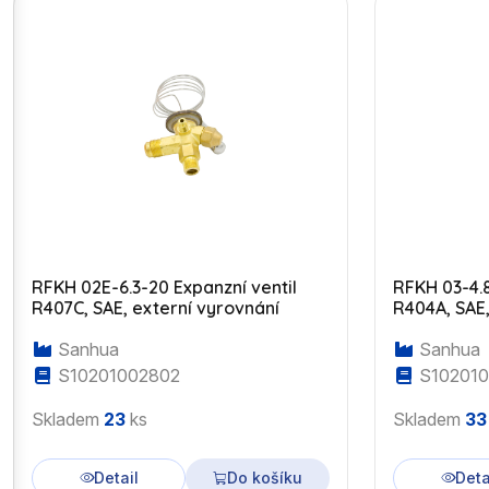
RFKH 02E-6.3-20 Expanzní ventil
RFKH 03-4.8
R407C, SAE, externí vyrovnání
R404A, SAE,
15°C
Sanhua
Sanhua
S10201002802
S10201
Skladem
23
ks
Skladem
33
Detail
Do košíku
Deta