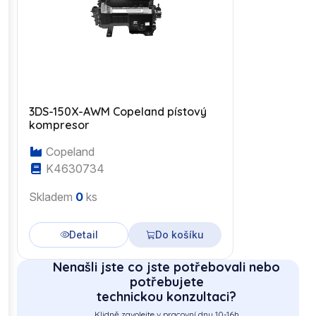
3DS-150X-AWM Copeland pístový
kompresor
Copeland
K4630734
Skladem
0
ks
Detail
Do košíku
Nenašli jste co jste potřebovali nebo
potřebujete
technickou konzultaci?
Klidně zavolejte v pracovní dny 10-16h