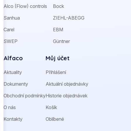
Alco (Flow) controls
Bock
Sanhua
ZIEHL-ABEGG
Carel
EBM
SWEP
Güntner
Alfaco
Můj účet
Aktuality
Přihlášení
Dokumenty
Aktuální objednávky
Obchodní podmínky
Historie objednávek
O nás
Košík
Kontakty
Oblíbené