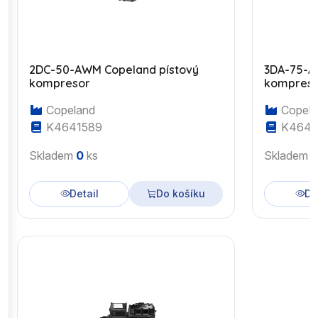
2DC-50-AWM Copeland pístový
3DA-75-A
kompresor
kompres
Copeland
Copela
K4641589
K4643
Skladem
0
ks
Skladem
Detail
Do košíku
De