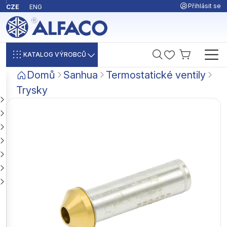
Přihlásit se
CZE
ENG
KATALOG VÝROBCŮ
Domů
Sanhua
Termostatické ventily
Trysky