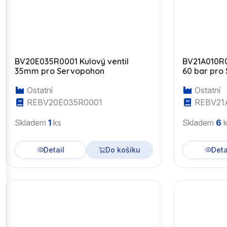
BV20E035R0001 Kulový ventil
BV21A010R0
35mm pro Servopohon
60 bar pro
Ostatní
Ostatní
REBV20E035R0001
REBV21
Skladem
1
ks
Skladem
6
k
Detail
Do košíku
Deta