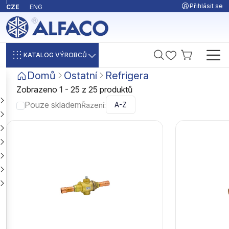
Přihlásit se
CZE
ENG
KATALOG VÝROBCŮ
Domů
Ostatní
Refrigera
Zobrazeno 1 - 25 z 25 produktů
Pouze skladem
Řazení: