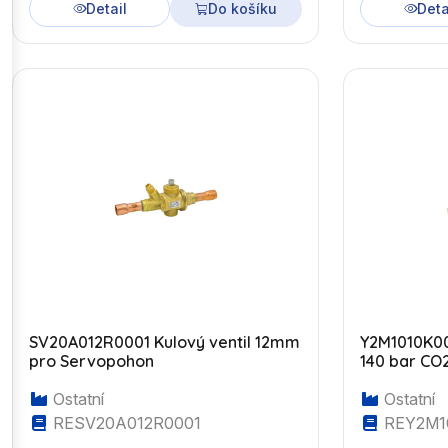
Detail
Do košíku
Deta
SV20A012R0001 Kulový ventil 12mm
Y2M1010K00
pro Servopohon
140 bar CO
Ostatní
Ostatní
RESV20A012R0001
REY2M1