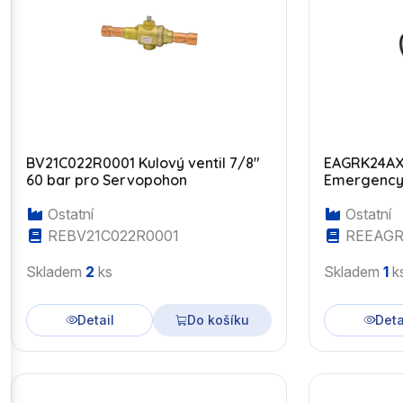
BV21C022R0001 Kulový ventil 7/8"
EAGRK24AX
60 bar pro Servopohon
Emergenc
Ostatní
Ostatní
REBV21C022R0001
REEAGR
Skladem
2
ks
Skladem
1
k
Detail
Do košíku
Deta