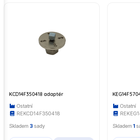
KCD14F350418 adaptér
KEG14F5704
Ostatní
Ostatní
REKCD14F350418
REKEG1
Skladem
3
sady
Skladem
1
s