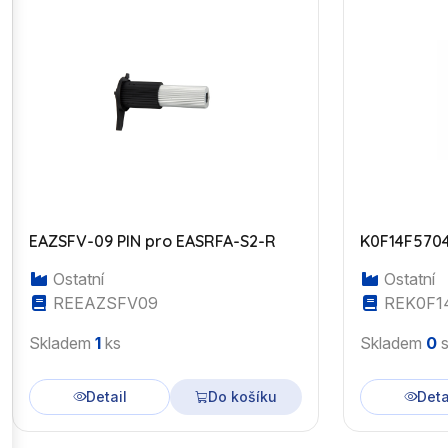
EAZSFV-09 PIN pro EASRFA-S2-R
K0F14F5704
Ostatní
Ostatní
REEAZSFV09
REK0F1
Skladem
1
ks
Skladem
0
s
Detail
Do košíku
Deta