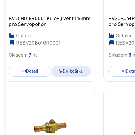
BV20B016R0001 Kulový ventil 16mm
BV20B034R0
pro Servopohon
pro Servo
Ostatní
Ostatní
REBV20B016R0001
REBV20
Skladem
7
ks
Skladem
9
k
Detail
Do košíku
Deta