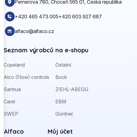
Pernerova 780, Choceň 565 01, Česká republika
+420 465 473 005
+420 603 927 687
alfaco@alfaco.cz
Seznam výrobců na e-shopu
Copeland
Ostatní
Alco (Flow) controls
Bock
Sanhua
ZIEHL-ABEGG
Carel
EBM
SWEP
Güntner
Alfaco
Můj účet