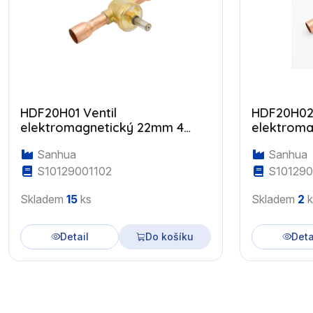
HDF20H01 Ventil
HDF20H02 
elektromagnetický 22mm 4
elektroma
m3/h
m3/h
Sanhua
Sanhua
S10129001102
S101290
Skladem
15
ks
Skladem
2
k
Detail
Do košíku
Deta