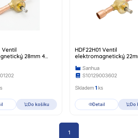
Ventil
HDF22H01 Ventil
gnetický 28mm 4
elektromagnetický 22
Sanhua
01202
S10129003602
s
Skladem
1
ks
il
Do košíku
Detail
Do 
1