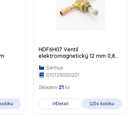
HDF6H07 Ventil
mm
elektromagnetický 12 mm 0,8
m3/h
Sanhua
S10129000201
Skladem
21
ks
košíku
Detail
Do košíku