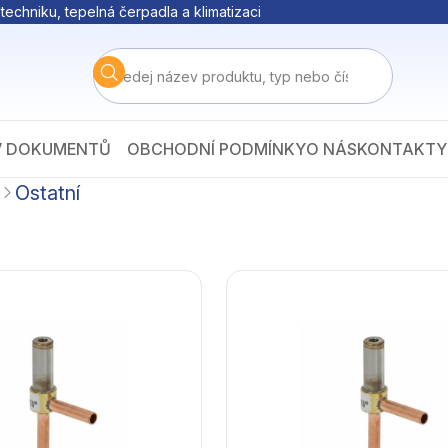
techniku, tepelná čerpadla a klimatizaci
V DOKUMENTŮ
OBCHODNÍ PODMÍNKY
O NÁS
KONTAKTY
Ostatní