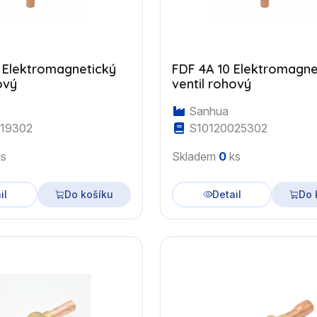
FDF 4A 10 Elektromagne
ový
ventil rohový
Sanhua
19302
S10120025302
s
Skladem
0
ks
il
Do košíku
Detail
Do 