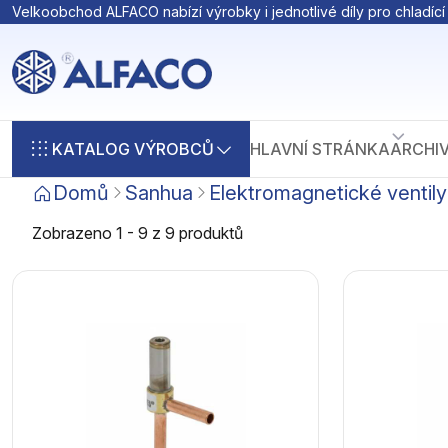
Velkoobchod ALFACO nabízí výrobky i jednotlivé díly pro chladící 
KATALOG VÝROBCŮ
HLAVNÍ STRÁNKA
ARCHI
Domů
Sanhua
Elektromagnetické ventily
Zobrazeno 1 - 9 z 9 produktů