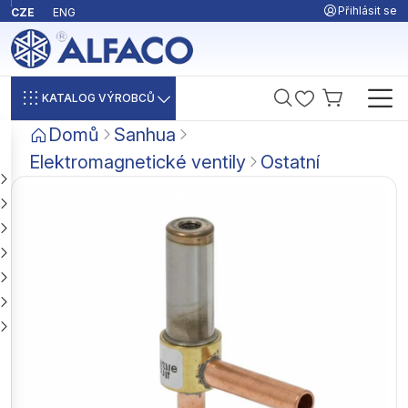
Přihlásit se
CZE
ENG
KATALOG VÝROBCŮ
Domů
Sanhua
Elektromagnetické ventily
Ostatní