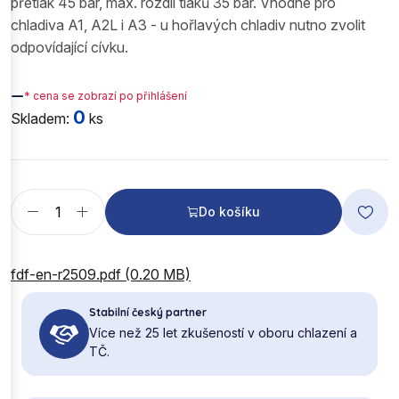
přetlak 45 bar, max. rozdíl tlaků 35 bar. Vhodné pro
chladiva A1, A2L i A3 - u hořlavých chladiv nutno zvolit
odpovídající cívku.
—
* cena se zobrazí po přihlášení
0
Skladem:
ks
Do košíku
fdf-en-r2509.pdf (0.20 MB)
Stabilní český partner
Více než 25 let zkušeností v oboru chlazení a
TČ.