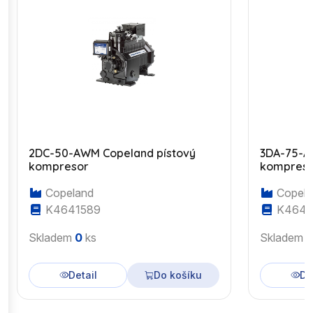
2DC-50-AWM Copeland pístový
3DA-75-A
kompresor
kompres
Copeland
Copela
K4641589
K4643
Skladem
0
ks
Skladem
Detail
Do košíku
De