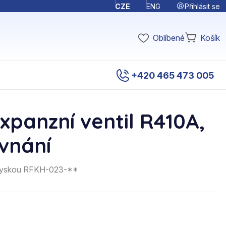
Přihlásit se
CZE
ENG
Oblíbené
Košík
+420 465 473 005
xpanzní ventil R410A,
ovnání
 tryskou RFKH-023-**