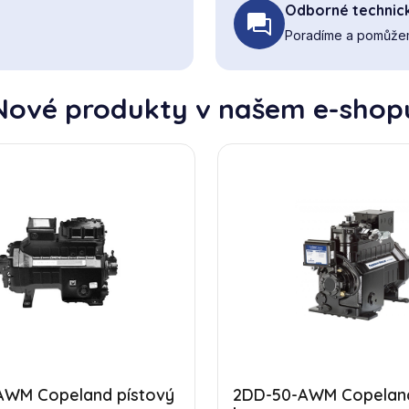
Odborné technic
Poradíme a pomůžem
Nové produkty v našem e-shop
AWM Copeland pístový
2DD-50-AWM Copeland