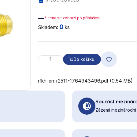
S10201028002
—
* cena se zobrazí po přihlášení
0
Skladem:
ks
Do košíku
rfkh-en-r2511-1764943496.pdf (0.54 MB)
Součást mezináro
Zázemí mezinárodní 