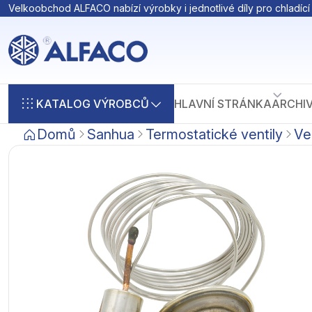
Velkoobchod ALFACO nabízí výrobky i jednotlivé díly pro chladící 
KATALOG VÝROBCŮ
HLAVNÍ STRÁNKA
ARCHI
Domů
Sanhua
Termostatické ventily
Ve