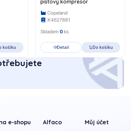
pístový kompresor
Copeland
K4627881
Skladem
0
ks
o košíku
Detail
Do košíku
otřebujete
na e-shopu
Alfaco
Můj účet