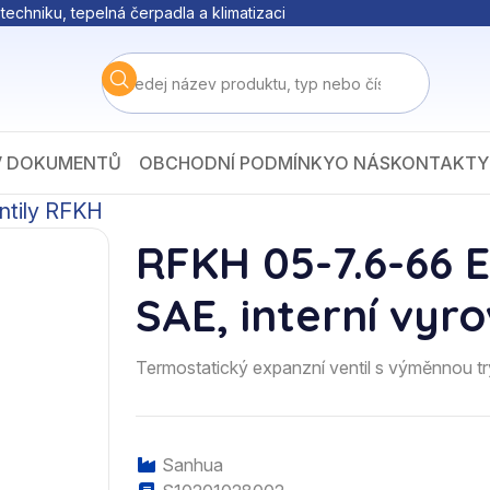
techniku, tepelná čerpadla a klimatizaci
V DOKUMENTŮ
OBCHODNÍ PODMÍNKY
O NÁS
KONTAKTY
ntily RFKH
RFKH 05-7.6-66 E
SAE, interní vyr
Termostatický expanzní ventil s výměnnou
Sanhua