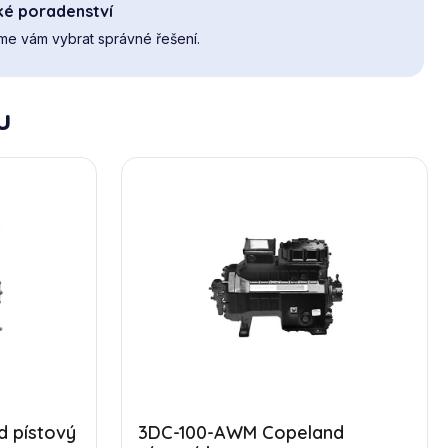
ké poradenství
e vám vybrat správné řešení.
u
 pístový
3DC-100-AWM Copeland