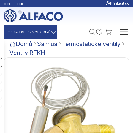
Přihlásit se
CZE
ENG
KATALOG VÝROBCŮ
Domů
Sanhua
Termostatické ventily
Ventily RFKH