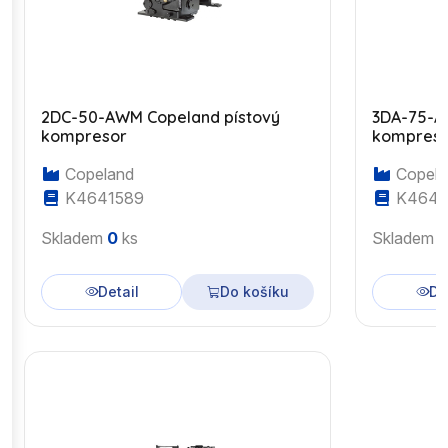
2DC-50-AWM Copeland pístový
3DA-75-A
kompresor
kompres
Copeland
Copela
K4641589
K4643
Skladem
0
ks
Skladem
Detail
Do košíku
De