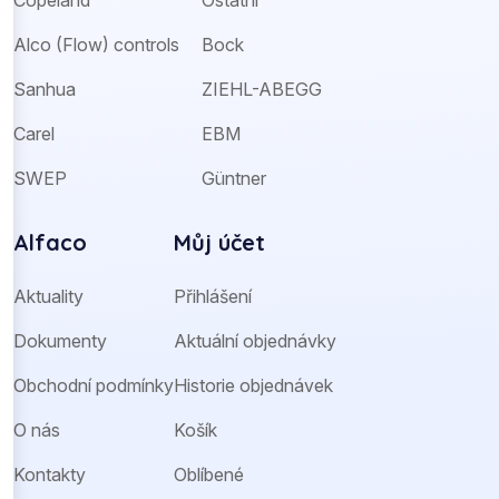
Alco (Flow) controls
Bock
Sanhua
ZIEHL-ABEGG
Carel
EBM
SWEP
Güntner
Alfaco
Můj účet
Aktuality
Přihlášení
Dokumenty
Aktuální objednávky
Obchodní podmínky
Historie objednávek
O nás
Košík
Kontakty
Oblíbené