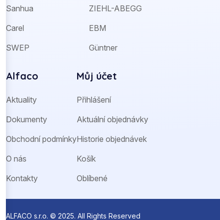
Sanhua
ZIEHL-ABEGG
Carel
EBM
SWEP
Güntner
Alfaco
Můj účet
Aktuality
Přihlášení
Dokumenty
Aktuální objednávky
Obchodní podmínky
Historie objednávek
O nás
Košík
Kontakty
Oblíbené
ALFACO s.r.o. © 2025. All Rights Reserved