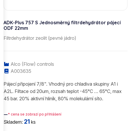
ADK-Plus 757 S Jednosměrný filtrdehydrátor pájecí
ODF 22mm
Filtrdehydrátor zeolit (pevné jádro)
Alco (Flow) controls
A003635
Pájecí připojení 7/8". Vhodný pro chladiva skupiny A1 i
A2L. Filtace od 20um, rozsah teplot -45°C … 65°C, max
45 bar. 20% aktivní hliník, 80% molekulární síto.
—
* cena se zobrazí po přihlášení
21
Skladem:
ks