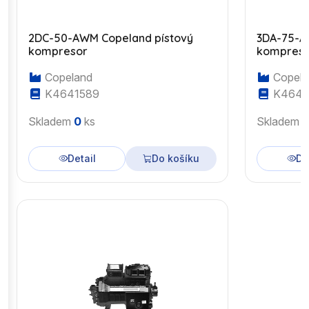
2DC-50-AWM Copeland pístový
3DA-75-A
kompresor
kompres
Copeland
Copela
K4641589
K4643
Skladem
0
ks
Skladem
Detail
Do košíku
De