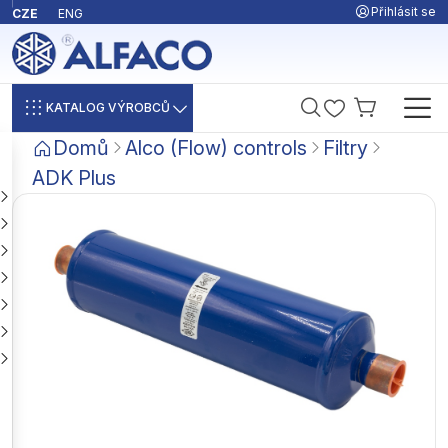
Přihlásit se
CZE
ENG
KATALOG VÝROBCŮ
Domů
Alco (Flow) controls
Filtry
ADK Plus