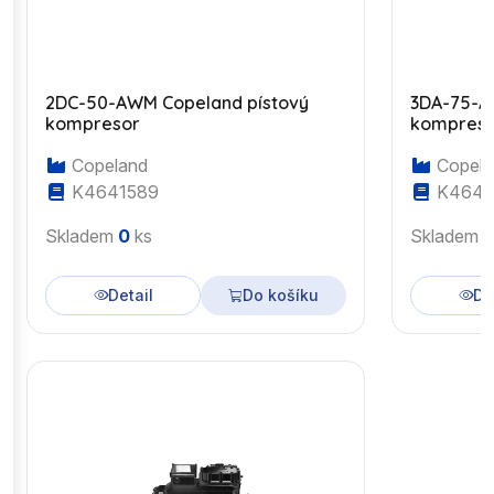
2DC-50-AWM Copeland pístový
3DA-75-A
kompresor
kompres
Copeland
Copela
K4641589
K4643
Skladem
0
ks
Skladem
Detail
Do košíku
De