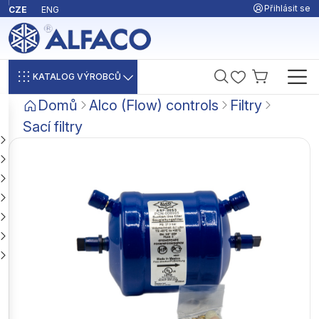
Přihlásit se
CZE
ENG
KATALOG VÝROBCŮ
Domů
Alco (Flow) controls
Filtry
Sací filtry