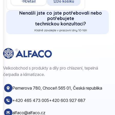
Detail
Do košíku
Nenašli jste co jste potřebovali nebo
potřebujete
technickou konzultaci?
Klidně zavolejte v pracovní dny 10-16h
Velkoobchod s produkty a díly pro chlazení, tepelná
čerpadla a klimatizace.
Pernerova 780, Choceň 565 01, Česká republika
+420 465 473 005
+420 603 927 687
alfaco@alfaco.cz