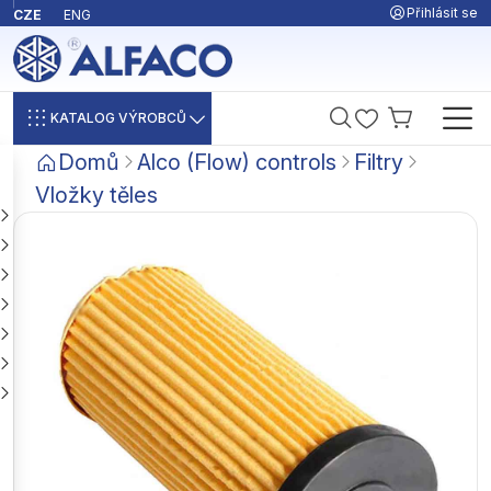
Přihlásit se
CZE
ENG
KATALOG VÝROBCŮ
Domů
Alco (Flow) controls
Filtry
Vložky těles