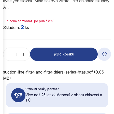
kyselých složek. Malá tlaková ztráta. Pro chladiva skupiny
A1.
—
* cena se zobrazí po přihlášení
2
Skladem:
ks
Do košíku
suction-line-filter-and-filter-driers-series-btas.pdf (0.06
MB)
Stabilní český partner
Více než 25 let zkušeností v oboru chlazení a
TČ.