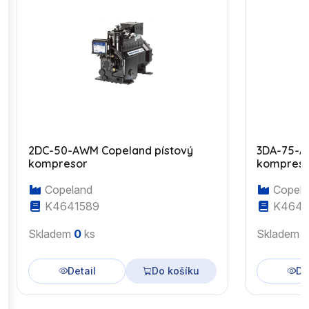
2DC-50-AWM Copeland pístový
3DA-75-A
kompresor
kompres
Copeland
Copela
K4641589
K4643
Skladem
0
ks
Skladem
Detail
Do košíku
De