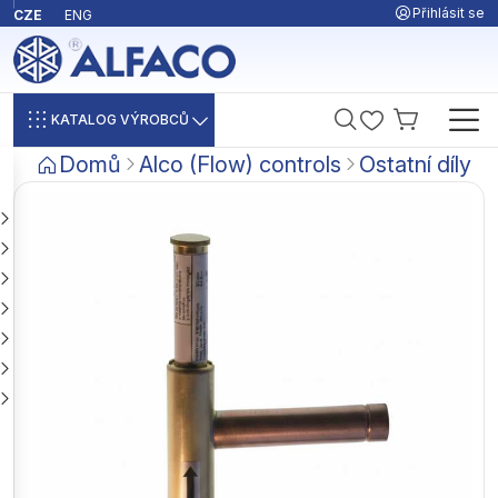
Přihlásit se
CZE
ENG
KATALOG VÝROBCŮ
Domů
Alco (Flow) controls
Ostatní díly