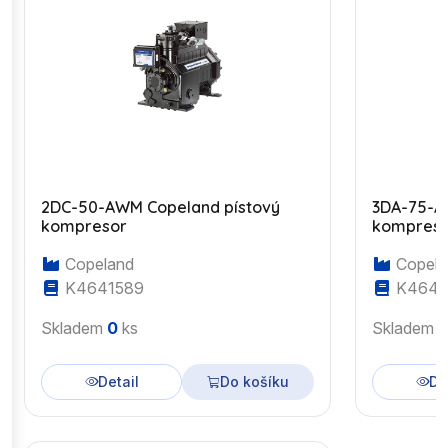
2DC-50-AWM Copeland pístový
3DA-75-A
kompresor
kompres
Copeland
Copela
K4641589
K4643
Skladem
0
ks
Skladem
Detail
Do košíku
De