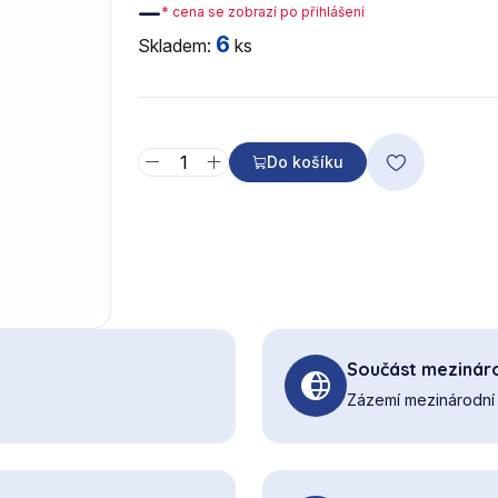
—
* cena se zobrazí po přihlášení
6
Skladem:
ks
Do košíku
Součást mezináro
Zázemí mezinárodní 