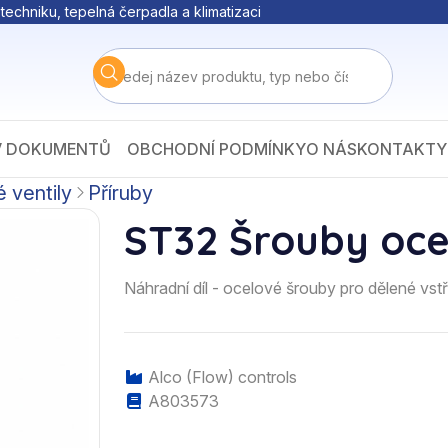
techniku, tepelná čerpadla a klimatizaci
V DOKUMENTŮ
OBCHODNÍ PODMÍNKY
O NÁS
KONTAKTY
 ventily
Příruby
ST32 Šrouby oce
Náhradní díl - ocelové šrouby pro dělené vst
Alco (Flow) controls
A803573