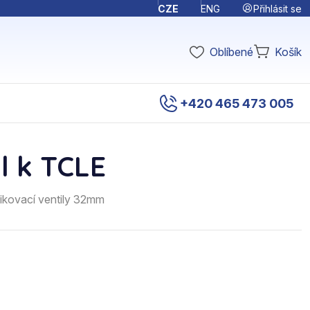
Přihlásit se
CZE
ENG
Oblíbené
Košík
+420 465 473 005
l k TCLE
řikovací ventily 32mm