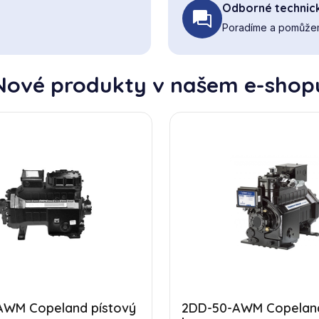
Odborné technic
Poradíme a pomůžem
Nové produkty v našem e-shop
AWM Copeland pístový
2DD-50-AWM Copeland