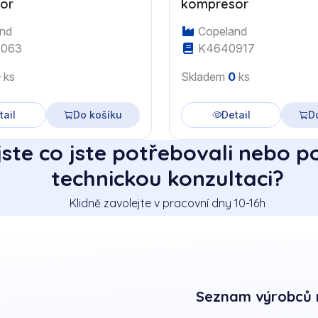
or
kompresor
nd
Copeland
063
K4640917
0
ks
Skladem
0
ks
tail
Do košíku
Detail
D
jste co jste potřebovali nebo p
technickou konzultaci?
Klidně zavolejte v pracovní dny 10-16h
Seznam výrobců 