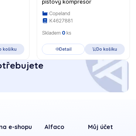
pístový kompresor
Copeland
K4627881
Skladem
0
ks
o košíku
Detail
Do košíku
otřebujete
na e-shopu
Alfaco
Můj účet