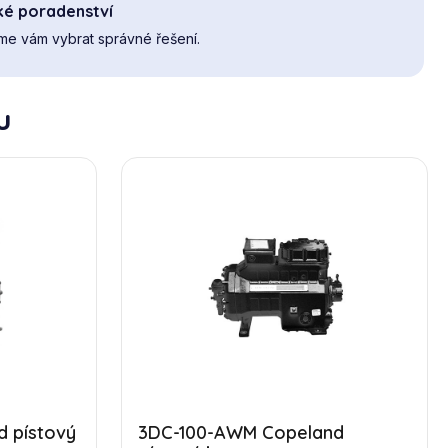
ké poradenství
e vám vybrat správné řešení.
u
 pístový
3DC-100-AWM Copeland