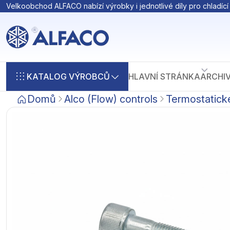
Velkoobchod ALFACO nabízí výrobky i jednotlivé díly pro chladící 
KATALOG VÝROBCŮ
HLAVNÍ STRÁNKA
ARCHI
Domů
Alco (Flow) controls
Termostatické