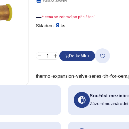
A802599M
—
* cena se zobrazí po přihlášení
9
Skladem:
ks
Do košíku
thermo-expansion-valve-series-tih-for-oem
Součást mezináro
Zázemí mezinárodní 