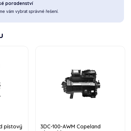
ké poradenství
e vám vybrat správné řešení.
u
 pístový
3DC-100-AWM Copeland