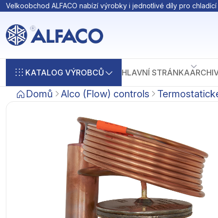
Velkoobchod ALFACO nabízí výrobky i jednotlivé díly pro chladící 
KATALOG VÝROBCŮ
HLAVNÍ STRÁNKA
ARCHI
Domů
Alco (Flow) controls
Termostatické