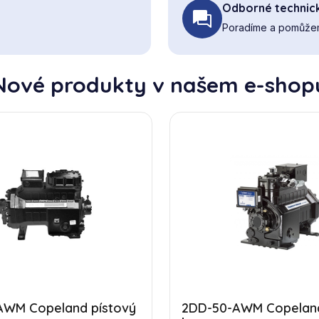
Odborné technic
Poradíme a pomůžem
Nové produkty v našem e-shop
AWM Copeland pístový
2DD-50-AWM Copeland