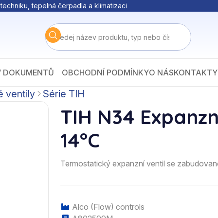
techniku, tepelná čerpadla a klimatizaci
V DOKUMENTŮ
OBCHODNÍ PODMÍNKY
O NÁS
KONTAKTY
 ventily
Série TIH
TIH N34 Expanzní
14°C
Termostatický expanzní ventil se zabudovan
Alco (Flow) controls