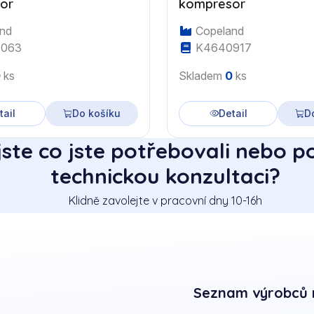
or
kompresor
nd
Copeland
063
K4640917
0
ks
Skladem
0
ks
tail
Do košíku
Detail
D
jste co jste potřebovali nebo p
technickou konzultaci?
Klidně zavolejte v pracovní dny 10-16h
Seznam výrobců 