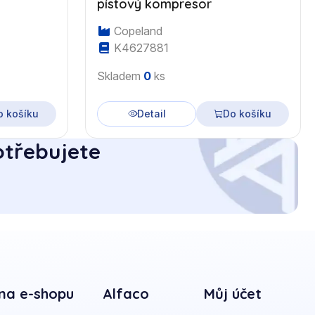
pístový kompresor
Copeland
K4627881
Skladem
0
ks
o košíku
Detail
Do košíku
otřebujete
na e-shopu
Alfaco
Můj účet