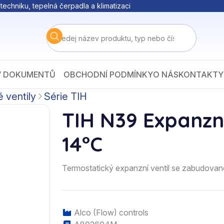
techniku, tepelná čerpadla a klimatizaci
V DOKUMENTŮ
OBCHODNÍ PODMÍNKY
O NÁS
KONTAKTY
 ventily
Série TIH
TIH N39 Expanzní
14°C
Termostatický expanzní ventil se zabudovan
Alco (Flow) controls