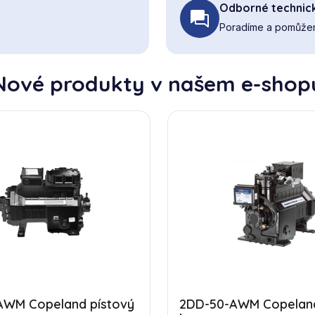
Odborné technic
Poradíme a pomůžem
Nové produkty v našem e-shop
AWM Copeland pístový
2DD-50-AWM Copeland