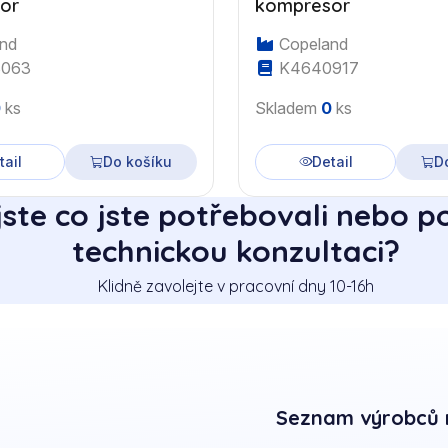
or
kompresor
nd
Copeland
063
K4640917
0
ks
Skladem
0
ks
tail
Do košíku
Detail
D
jste co jste potřebovali nebo p
technickou konzultaci?
Klidně zavolejte v pracovní dny 10-16h
Seznam výrobců 