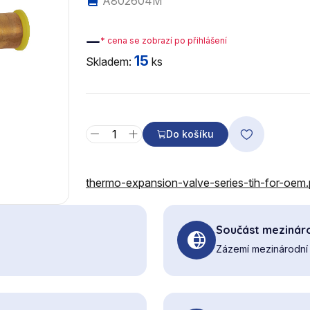
A802604M
—
* cena se zobrazí po přihlášení
15
Skladem:
ks
Do košíku
thermo-expansion-valve-series-tih-for-oem
Součást mezináro
Zázemí mezinárodní 