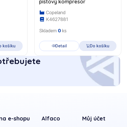
pístový kompresor
Copeland
K4627881
Skladem
0
ks
o košíku
Detail
Do košíku
otřebujete
na e-shopu
Alfaco
Můj účet