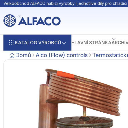
Velkoobchod ALFACO nabízí výrobky i jednotlivé díly pro chladící 
KATALOG VÝROBCŮ
HLAVNÍ STRÁNKA
ARCHI
Domů
Alco (Flow) controls
Termostatické