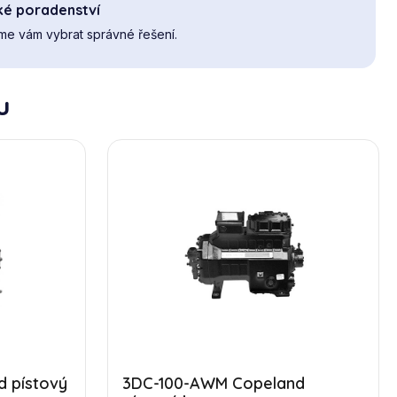
ké poradenství
e vám vybrat správné řešení.
u
 pístový
3DC-100-AWM Copeland