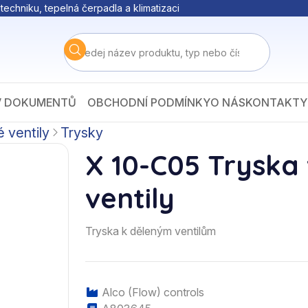
techniku, tepelná čerpadla a klimatizaci
V DOKUMENTŮ
OBCHODNÍ PODMÍNKY
O NÁS
KONTAKTY
 ventily
Trysky
X 10-C05 Tryska 
ventily
Tryska k děleným ventilům
Alco (Flow) controls