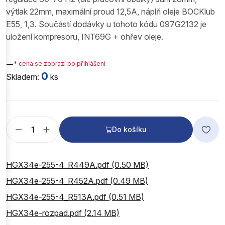
výtlak 22mm, maximální proud 12,5A, náplň oleje BOCKlub
E55, 1,3. Součástí dodávky u tohoto kódu 097G2132 je
uložení kompresoru, INT69G + ohřev oleje.
—
* cena se zobrazí po přihlášení
0
Skladem:
ks
Do košíku
HGX34e-255-4_R449A.pdf (0.50 MB)
HGX34e-255-4_R452A.pdf (0.49 MB)
HGX34e-255-4_R513A.pdf (0.51 MB)
HGX34e-rozpad.pdf (2.14 MB)