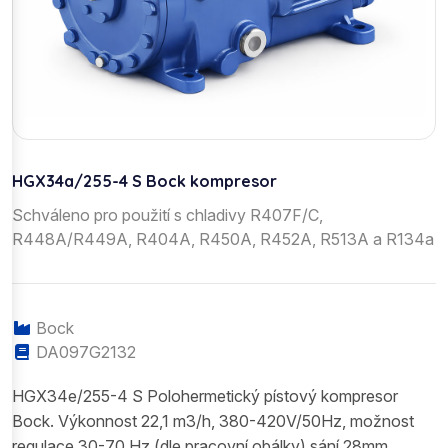
HGX34a/255-4 S Bock kompresor
Schváleno pro použití s chladivy R407F/C,
R448A/R449A, R404A, R450A, R452A, R513A a R134a
Bock
DA097G2132
HGX34e/255-4 S Polohermetický pístový kompresor
Bock. Výkonnost 22,1 m3/h, 380-420V/50Hz, možnost
regulace 30-70 Hz (dle pracovní obálky) sání 28mm,