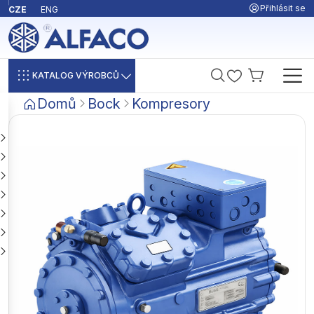
Přihlásit se
CZE
ENG
KATALOG VÝROBCŮ
Domů
Bock
Kompresory