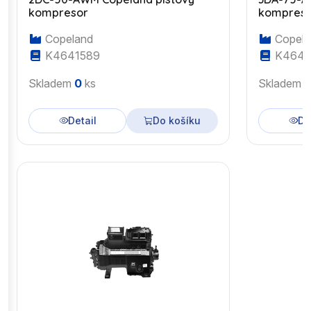
kompresor
kompres
Copeland
Copela
K4641589
K4643
Skladem
0
ks
Skladem
Detail
Do košíku
De