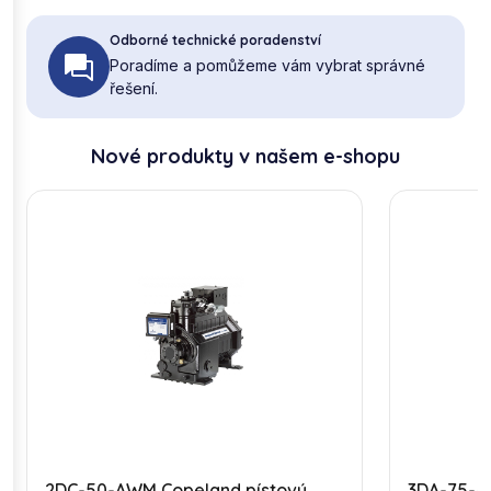
Odborné technické poradenství
Poradíme a pomůžeme vám vybrat správné
řešení.
Nové produkty v našem e-shopu
2DC-50-AWM Copeland pístový
3DA-75-A