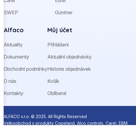
Carel
EBM
SWEP
Güntner
Alfaco
Můj účet
Aktuality
Přihlášení
Dokumenty
Aktuální objednávky
Obchodní podmínky
Historie objednávek
O nás
Košík
Kontakty
Oblíbené
ALFACO s.r.o. © 2025. All Rights Reserved
Velkoobchod s produkty Copeland, Alco controls, Carel, EBM,
Ziehl-Abegg a Sanhua