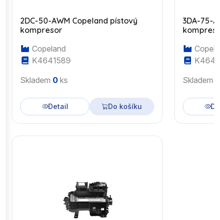
2DC-50-AWM Copeland pístový
3DA-75-A
kompresor
kompres
Copeland
Copela
K4641589
K4643
Skladem
0
ks
Skladem
Detail
Do košíku
De