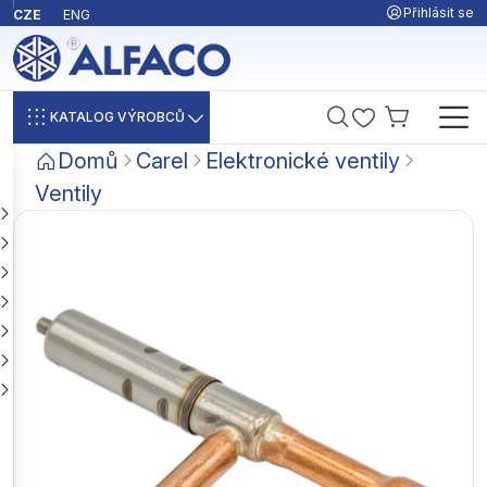
Přihlásit se
CZE
ENG
KATALOG VÝROBCŮ
Domů
Carel
Elektronické ventily
Ventily