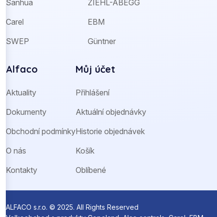
Sanhua
ZIEHL-ABEGG
Carel
EBM
SWEP
Güntner
Alfaco
Můj účet
Aktuality
Přihlášení
Dokumenty
Aktuální objednávky
Obchodní podmínky
Historie objednávek
O nás
Košík
Kontakty
Oblíbené
ALFACO s.r.o. © 2025. All Rights Reserved