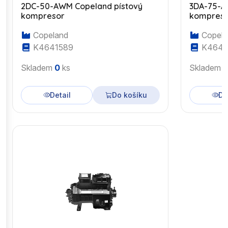
2DC-50-AWM Copeland pístový
3DA-75-A
kompresor
kompres
Copeland
Copela
K4641589
K4643
Skladem
0
ks
Skladem
Detail
Do košíku
De