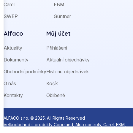
Carel
EBM
SWEP
Güntner
Alfaco
Můj účet
Aktuality
Přihlášení
Dokumenty
Aktuální objednávky
Obchodní podmínky
Historie objednávek
O nás
Košík
Kontakty
Oblíbené
ALFACO s.r.o. © 2025. All Rights Reserved
Velkoobchod s produkty Copeland, Alco controls, Carel, EBM,
Ziehl-Abegg a Sanhua