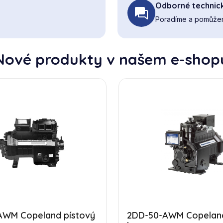
Odborné technic
Poradíme a pomůžem
Nové produkty v našem e-shop
AWM Copeland pístový
2DD-50-AWM Copeland