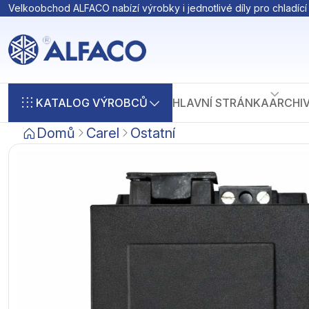
Velkoobchod ALFACO nabízí výrobky i jednotlivé díly pro chladící 
KATALOG VÝROBCŮ
HLAVNÍ STRÁNKA
ARCHI
Domů
Carel
Ostatní