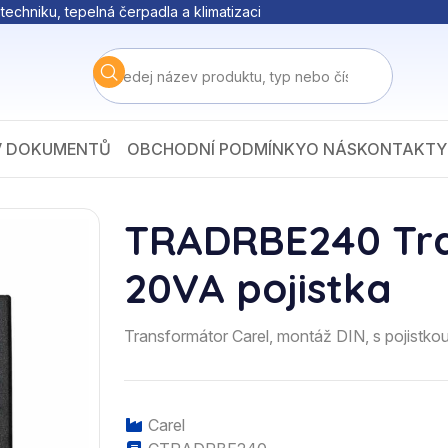
techniku, tepelná čerpadla a klimatizaci
V DOKUMENTŮ
OBCHODNÍ PODMÍNKY
O NÁS
KONTAKTY
TRADRBE240 Tra
20VA pojistka
Transformátor Carel, montáž DIN, s pojistko
Carel