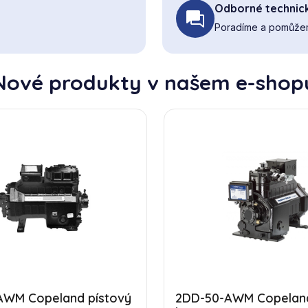
Odborné technic
Poradíme a pomůžem
Nové produkty v našem e-shop
AWM Copeland pístový
2DD-50-AWM Copeland