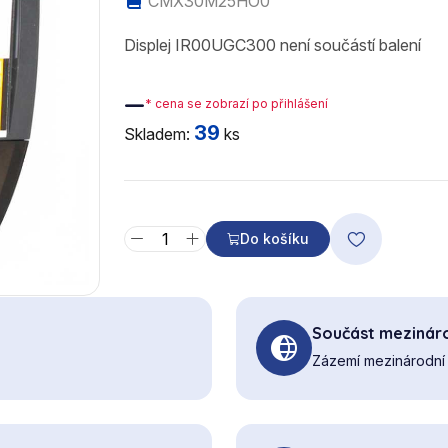
CMX30M25HO0
Displej IR00UGC300 není součástí balení
—
* cena se zobrazí po přihlášení
39
Skladem:
ks
Do košíku
Součást mezináro
Zázemí mezinárodní 