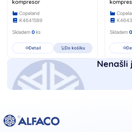
kompresor
kompres
Copeland
Copela
K4641589
K4643
Skladem
0
ks
Skladem
Detail
Do košíku
De
Nenašli 