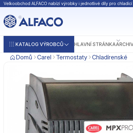
Velkoobchod ALFACO nabízí výrobky i jednotlivé díly pro chladící 
KATALOG VÝROBCŮ
HLAVNÍ STRÁNKA
ARCHI
Domů
Carel
Termostaty
Chladírenské