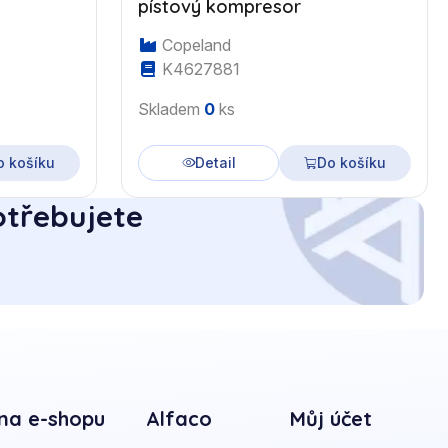
pístový kompresor
Copeland
K4627881
Skladem
0
ks
o košíku
Detail
Do košíku
otřebujete
na e-shopu
Alfaco
Můj účet