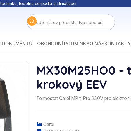
techniku, tepelná čerpadla a klimatizaci
V DOKUMENTŮ
OBCHODNÍ PODMÍNKY
O NÁS
KONTAKTY
MX30M25HO0 - te
krokový EEV
Termostat Carel MPX Pro 230V pro elektroni
Carel