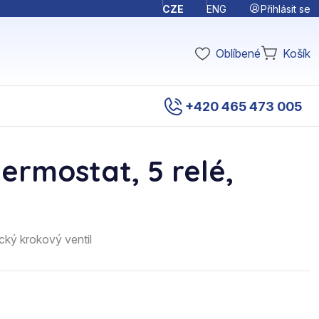
Přihlásit se
CZE
ENG
Oblíbené
Košík
+420 465 473 005
rmostat, 5 relé,
cký krokový ventil