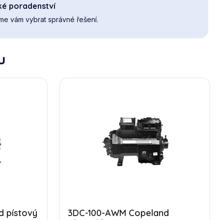
ké poradenství
e vám vybrat správné řešení.
u
 pístový
3DC-100-AWM Copeland