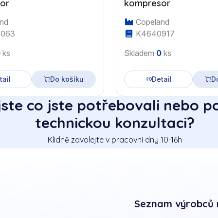
or
kompresor
nd
Copeland
063
K4640917
0
ks
Skladem
0
ks
tail
Do košíku
Detail
D
jste co jste potřebovali nebo p
technickou konzultaci?
Klidně zavolejte v pracovní dny 10-16h
Seznam výrobců 