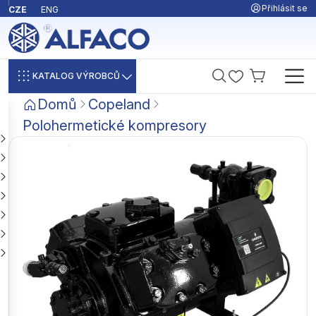
Přihlásit se
CZE
ENG
KATALOG VÝROBCŮ
Domů
Copeland
Polohermetické kompresory