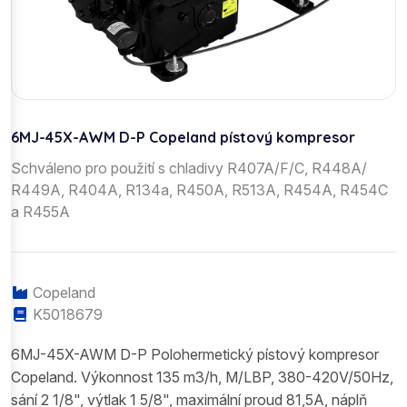
6MJ-45X-AWM D-P Copeland pístový kompresor
Schváleno pro použití s chladivy R407A/F/C, R448A/
R449A, R404A, R134a, R450A, R513A, R454A, R454C
a R455A
Copeland
K5018679
6MJ-45X-AWM D-P Polohermetický pístový kompresor
Copeland. Výkonnost 135 m3/h, M/LBP, 380-420V/50Hz,
sání 2 1/8", výtlak 1 5/8", maximální proud 81,5A, náplň