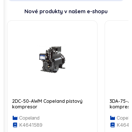
Nové produkty v našem e-shopu
2DC-50-AWM Copeland pístový
3DA-75-A
kompresor
kompres
Copeland
Copela
K4641589
K4643