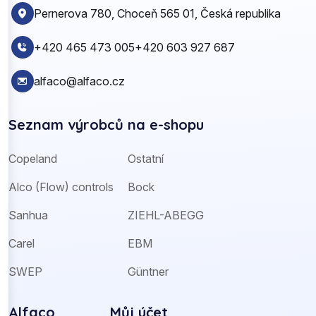
Pernerova 780, Choceň 565 01, Česká republika
+420 465 473 005
+420 603 927 687
alfaco@alfaco.cz
Seznam výrobců na e-shopu
Copeland
Ostatní
Alco (Flow) controls
Bock
Sanhua
ZIEHL-ABEGG
Carel
EBM
SWEP
Güntner
Alfaco
Můj účet