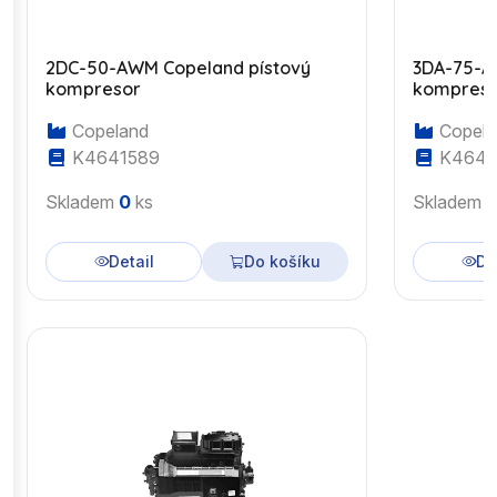
2DC-50-AWM Copeland pístový
3DA-75-A
kompresor
kompres
Copeland
Copela
K4641589
K4643
Skladem
0
ks
Skladem
Detail
Do košíku
De