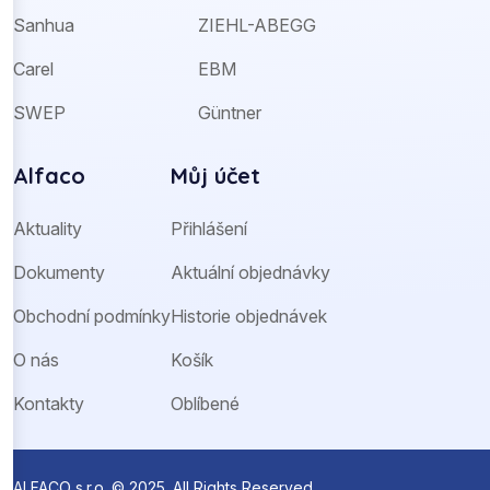
Sanhua
ZIEHL-ABEGG
Carel
EBM
SWEP
Güntner
Alfaco
Můj účet
Aktuality
Přihlášení
Dokumenty
Aktuální objednávky
Obchodní podmínky
Historie objednávek
O nás
Košík
Kontakty
Oblíbené
ALFACO s.r.o. © 2025. All Rights Reserved