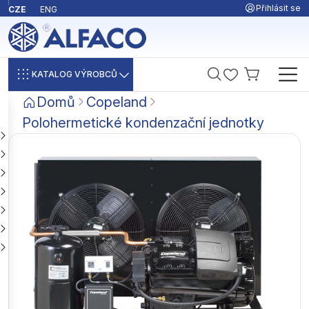
Přihlásit se
CZE
ENG
KATALOG VÝROBCŮ
Domů
Copeland
Polohermetické kondenzační jednotky