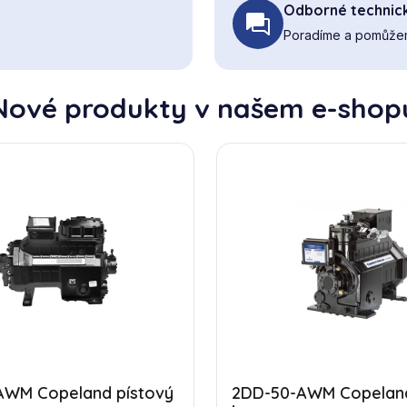
Odborné technic
Poradíme a pomůžem
Nové produkty v našem e-shop
AWM Copeland pístový
2DD-50-AWM Copeland