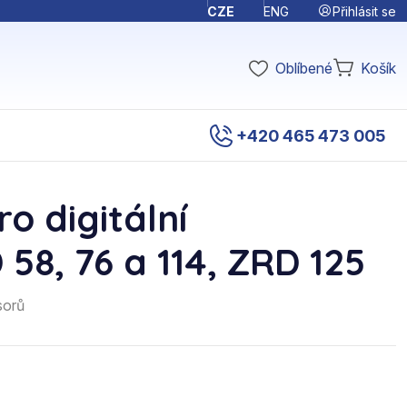
Přihlásit se
CZE
ENG
Oblíbené
Košík
+420 465 473 005
ro digitální
8, 76 a 114, ZRD 125
sorů