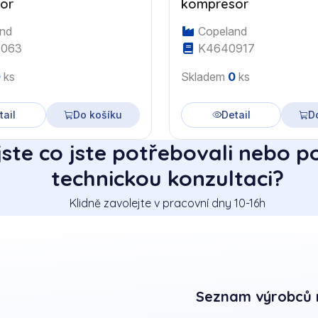
or
kompresor
nd
Copeland
063
K4640917
0
ks
Skladem
0
ks
tail
Do košíku
Detail
D
jste co jste potřebovali nebo p
technickou konzultaci?
Klidně zavolejte v pracovní dny 10-16h
Seznam výrobců 