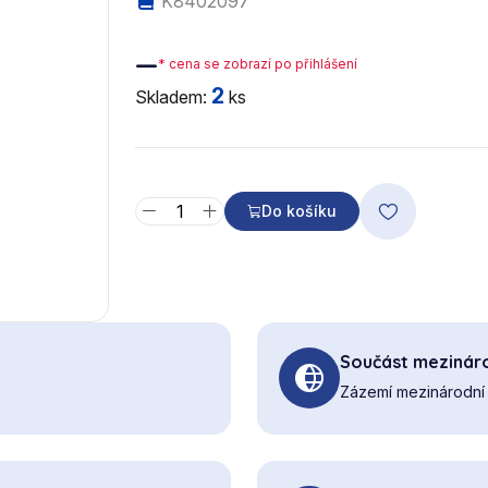
K8402097
—
* cena se zobrazí po přihlášení
2
Skladem:
ks
Do košíku
Součást mezináro
Zázemí mezinárodní 