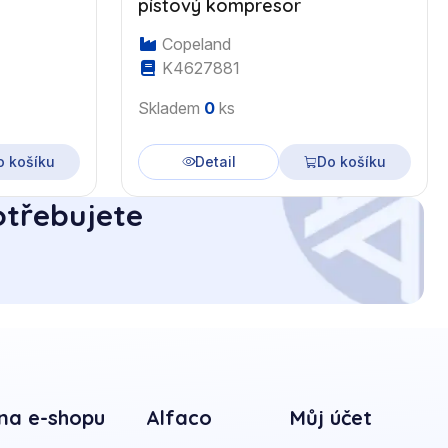
pístový kompresor
Copeland
K4627881
Skladem
0
ks
o košíku
Detail
Do košíku
otřebujete
na e-shopu
Alfaco
Můj účet