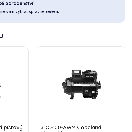
ké poradenství
e vám vybrat správné řešení.
u
 pístový
3DC-100-AWM Copeland