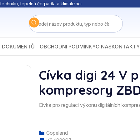
techniku, tepelná čerpadla a klimatizaci
V DOKUMENTŮ
OBCHODNÍ PODMÍNKY
O NÁS
KONTAKTY
Cívka digi 24 V p
kompresory ZBD 5
Cívka pro regulaci výkonu digitálních kompre
Copeland