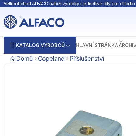
Velkoobchod ALFACO nabízí výrobky i jednotlivé díly pro chladící 
KATALOG VÝROBCŮ
HLAVNÍ STRÁNKA
ARCHI
Domů
Copeland
Příslušenství