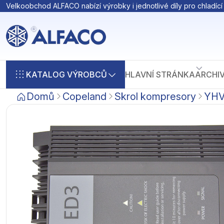
Velkoobchod ALFACO nabízí výrobky i jednotlivé díly pro chladící 
KATALOG VÝROBCŮ
HLAVNÍ STRÁNKA
ARCHI
Domů
Copeland
Skrol kompresory
YHV,