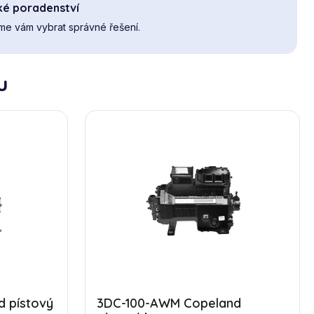
ké poradenství
e vám vybrat správné řešení.
u
 pístový
3DC-100-AWM Copeland