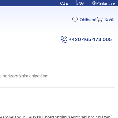
Přihlásit se
CZE
ENG
Oblíbené
Košík
+420 465 473 005
s horizontálním chladičem
Copeland YHV0211U, horizontální žebrování pro chlazení