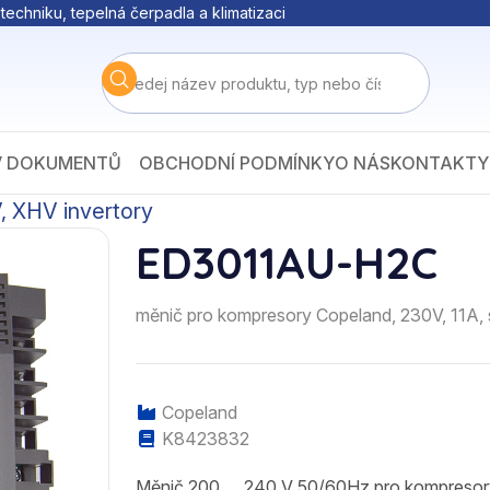
techniku, tepelná čerpadla a klimatizaci
V DOKUMENTŮ
OBCHODNÍ PODMÍNKY
O NÁS
KONTAKTY
 XHV invertory
ED3011AU-H2C
měnič pro kompresory Copeland, 230V, 11A, 
Copeland
K8423832
Měnič 200 … 240 V 50/60Hz pro kompresory 