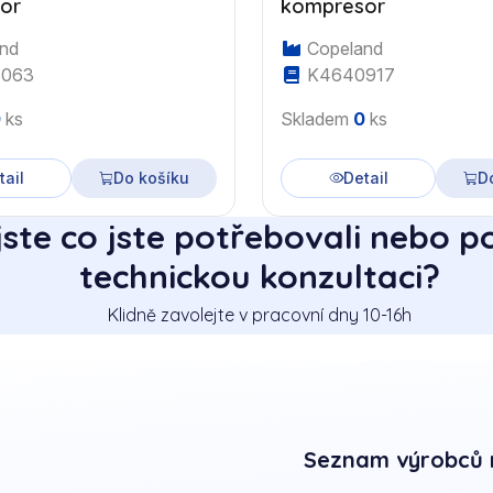
or
kompresor
nd
Copeland
063
K4640917
0
ks
Skladem
0
ks
tail
Do košíku
Detail
D
jste co jste potřebovali nebo p
technickou konzultaci?
Klidně zavolejte v pracovní dny 10-16h
Seznam výrobců 