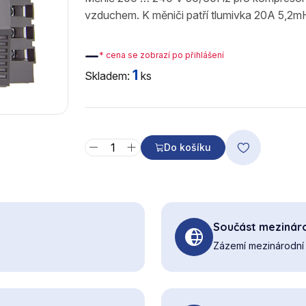
vzduchem. K měniči patří tlumivka 20A 5,2m
—
* cena se zobrazí po přihlášení
1
Skladem:
ks
Do košíku
Součást mezináro
Zázemí mezinárodní 