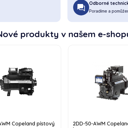
Odborné technic
Poradíme a pomůžem
Nové produkty v našem e-shop
AWM Copeland pístový
2DD-50-AWM Copeland