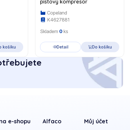
pístový kompresor
Copeland
K4627881
Skladem
0
ks
o košíku
Detail
Do košíku
otřebujete
na e-shopu
Alfaco
Můj účet