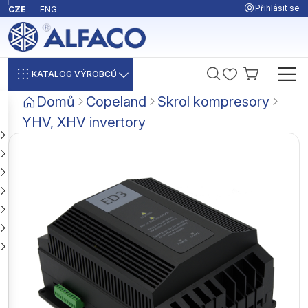
Přihlásit se
CZE
ENG
KATALOG VÝROBCŮ
Domů
Copeland
Skrol kompresory
YHV, XHV invertory