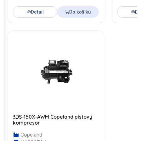
Detail
Do košíku
De
3DS-150X-AWM Copeland pístový
kompresor
Copeland