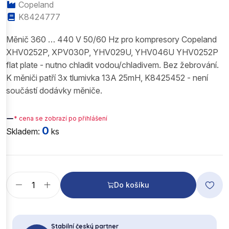
Copeland
K8424777
Měnič 360 … 440 V 50/60 Hz pro kompresory Copeland
XHV0252P, XPV030P, YHV029U, YHV046U YHV0252P
flat plate - nutno chladit vodou/chladivem. Bez žebrování.
K měniči patří 3x tlumivka 13A 25mH, K8425452 - není
součástí dodávky měniče.
—
* cena se zobrazí po přihlášení
0
Skladem:
ks
Do košíku
Stabilní český partner