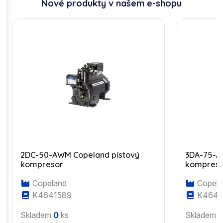
Nové produkty v našem e-shopu
2DC-50-AWM Copeland pístový
3DA-75-A
kompresor
kompres
Copeland
Copela
K4641589
K4643
Skladem
0
ks
Skladem