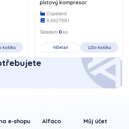
pístový kompresor
Copeland
K4627881
Skladem
0
ks
o košíku
Detail
Do košíku
otřebujete
na e-shopu
Alfaco
Můj účet