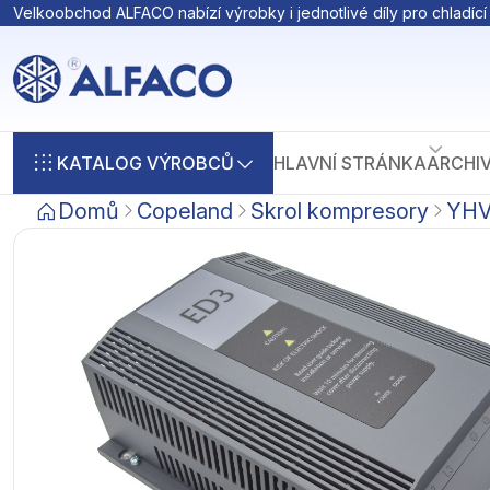
Velkoobchod ALFACO nabízí výrobky i jednotlivé díly pro chladící 
KATALOG VÝROBCŮ
HLAVNÍ STRÁNKA
ARCHI
Domů
Copeland
Skrol kompresory
YHV,