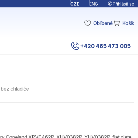
Přihlásit se
CZE
ENG
Oblíbené
Košík
+420 465 473 005
 bez chladiče
ry Copeland XPV0462P, XHV0382P, YHV0382P, flat plate