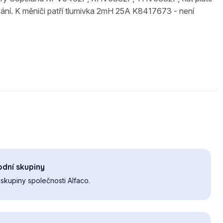
ání. K měniči patří tlumivka 2mH 25A K8417673 - není
dní skupiny
skupiny společnosti Alfaco.