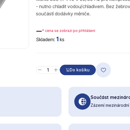
- nutno chladit vodou/chladivem. Bez žebrov
součástí dodávky měniče.
—
* cena se zobrazí po přihlášení
1
Skladem:
ks
Do košíku
Součást mezináro
Zázemí mezinárodní 