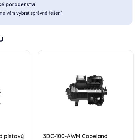
ké poradenství
e vám vybrat správné řešení.
u
 pístový
3DC-100-AWM Copeland