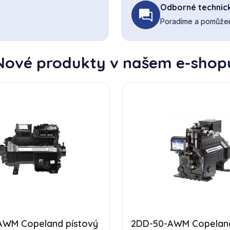
Odborné technic
Poradíme a pomůžem
Nové produkty v našem e-shop
AWM Copeland pístový
2DD-50-AWM Copeland