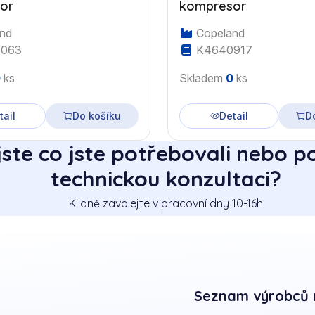
or
kompresor
nd
Copeland
063
K4640917
0
ks
Skladem
0
ks
tail
Do košíku
Detail
D
jste co jste potřebovali nebo p
technickou konzultaci?
Klidně zavolejte v pracovní dny 10-16h
Seznam výrobců 