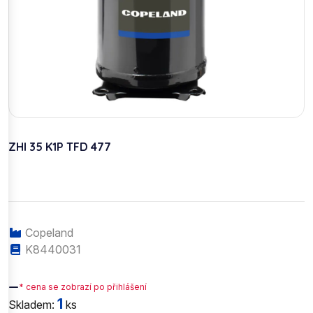
ZHI 35 K1P TFD 477
Copeland
K8440031
—
* cena se zobrazí po přihlášení
1
Skladem:
ks