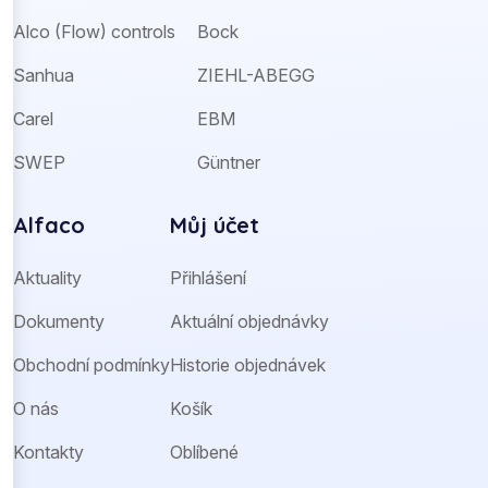
Alco (Flow) controls
Bock
Sanhua
ZIEHL-ABEGG
Carel
EBM
SWEP
Güntner
Alfaco
Můj účet
Aktuality
Přihlášení
Dokumenty
Aktuální objednávky
Obchodní podmínky
Historie objednávek
O nás
Košík
Kontakty
Oblíbené