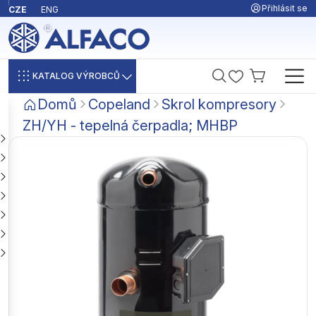
Přihlásit se
CZE
ENG
KATALOG VÝROBCŮ
Domů
Copeland
Skrol kompresory
ZH/YH - tepelná čerpadla; MHBP