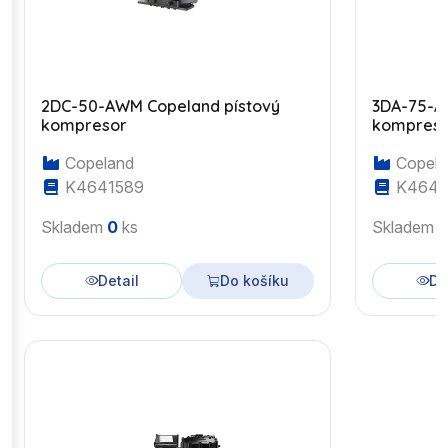
2DC-50-AWM Copeland pístový
3DA-75-A
kompresor
kompres
Copeland
Copela
K4641589
K4643
Skladem
0
ks
Skladem
Detail
Do košíku
De