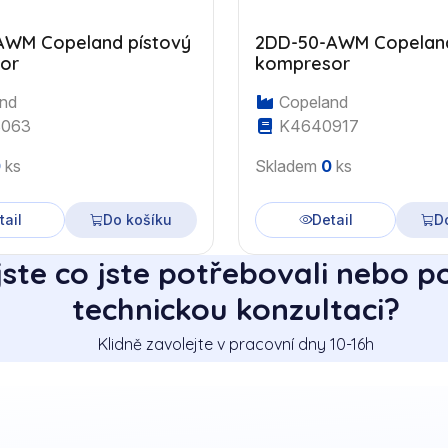
AWM Copeland pístový
2DD-50-AWM Copeland
or
kompresor
nd
Copeland
063
K4640917
0
ks
Skladem
0
ks
tail
Do košíku
Detail
D
jste co jste potřebovali nebo p
technickou konzultaci?
Klidně zavolejte v pracovní dny 10-16h