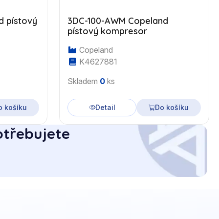
 pístový
3DC-100-AWM Copeland
pístový kompresor
Copeland
K4627881
Skladem
0
ks
o košíku
Detail
Do košíku
otřebujete