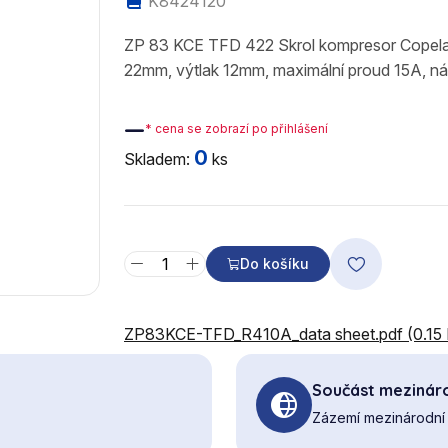
K8424120
ZP 83 KCE TFD 422 Skrol kompresor Copel
22mm, výtlak 12mm, maximální proud 15A, ná
—
* cena se zobrazí po přihlášení
0
Skladem:
ks
Do košíku
ZP83KCE-TFD_R410A_data sheet.pdf (0.15
Součást mezináro
Zázemí mezinárodní 