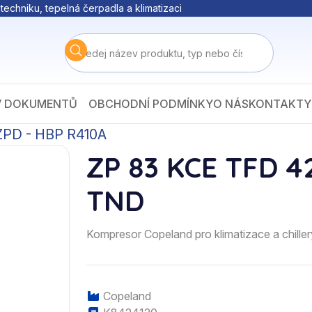
techniku, tepelná čerpadla a klimatizaci
V DOKUMENTŮ
OBCHODNÍ PODMÍNKY
O NÁS
KONTAKTY
ZPD - HBP R410A
ZP 83 KCE TFD 
TND
Kompresor Copeland pro klimatizace a chi
Copeland