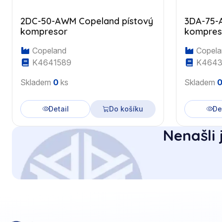
2DC-50-AWM Copeland pístový
3DA-75-
kompresor
kompres
Copeland
Copela
K4641589
K4643
Skladem
0
ks
Skladem
Detail
Do košíku
De
Nenašli 