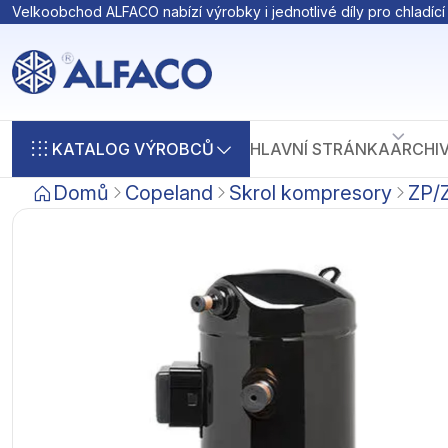
Velkoobchod ALFACO nabízí výrobky i jednotlivé díly pro chladící 
KATALOG VÝROBCŮ
HLAVNÍ STRÁNKA
ARCHI
Domů
Copeland
Skrol kompresory
ZP/