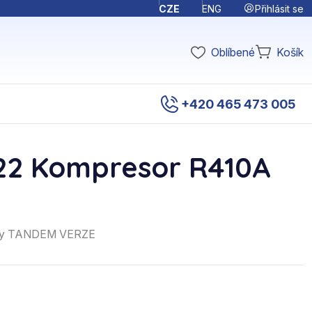
Přihlásit se
CZE
ENG
Oblíbené
Košík
+420 465 473 005
422 Kompresor R410A
llery TANDEM VERZE