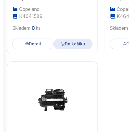
Copeland
Copela
K4641589
K4643
Skladem
0
ks
Skladem
Detail
Do košíku
De