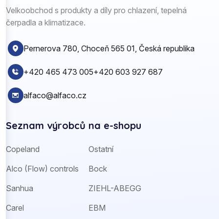
Velkoobchod s produkty a díly pro chlazení, tepelná
čerpadla a klimatizace.
Pernerova 780, Choceň 565 01, Česká republika
+420 465 473 005
+420 603 927 687
alfaco@alfaco.cz
Seznam výrobců na e-shopu
Copeland
Ostatní
Alco (Flow) controls
Bock
Sanhua
ZIEHL-ABEGG
Carel
EBM