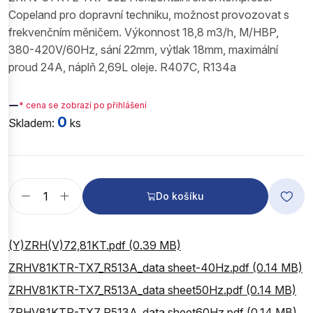
Copeland pro dopravní techniku, možnost provozovat s
frekvenčním měničem. Výkonnost 18,8 m3/h, M/HBP,
380-420V/60Hz, sání 22mm, výtlak 18mm, maximální
proud 24A, náplň 2,69L oleje. R407C, R134a
—
* cena se zobrazí po přihlášení
0
Skladem:
ks
Do košíku
(Y)ZRH(V)72,81KT.pdf (0.39 MB)
ZRHV81KTR-TX7_R513A_data sheet-40Hz.pdf (0.14 MB)
ZRHV81KTR-TX7_R513A_data sheet50Hz.pdf (0.14 MB)
ZRHV81KTR-TX7_R513A_data sheet60Hz.pdf (0.14 MB)