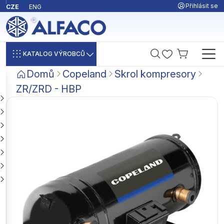
Přihlásit se
CZE
ENG
KATALOG VÝROBCŮ
Domů
Copeland
Skrol kompresory
ZR/ZRD - HBP