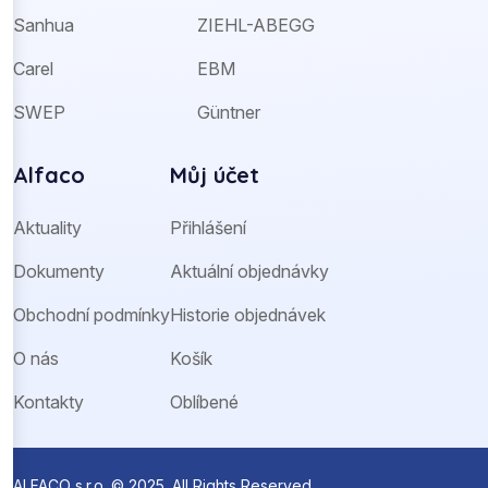
Sanhua
ZIEHL-ABEGG
Carel
EBM
SWEP
Güntner
Alfaco
Můj účet
Aktuality
Přihlášení
Dokumenty
Aktuální objednávky
Obchodní podmínky
Historie objednávek
O nás
Košík
Kontakty
Oblíbené
ALFACO s.r.o. © 2025. All Rights Reserved