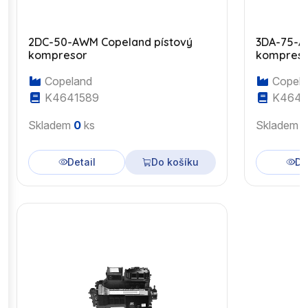
2DC-50-AWM Copeland pístový
3DA-75-A
kompresor
kompres
Copeland
Copela
K4641589
K4643
Skladem
0
ks
Skladem
Detail
Do košíku
De