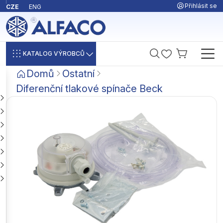
Přihlásit se
CZE
ENG
KATALOG VÝROBCŮ
Domů
Ostatní
Diferenční tlakové spínače Beck