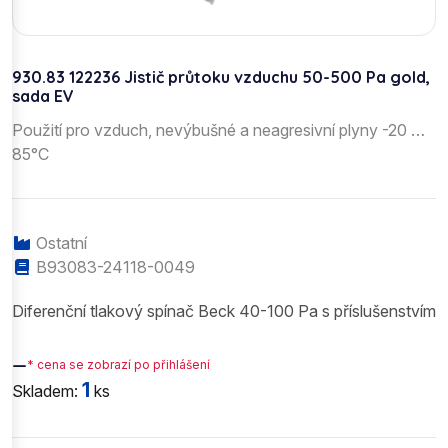
930.83 122236 Jistič průtoku vzduchu 50-500 Pa gold,
sada EV
Použití pro vzduch, nevýbušné a neagresivní plyny -20 …
85°C
Ostatní
B93083-24118-0049
Diferenční tlakový spínač Beck 40-100 Pa s příslušenstvím
—
* cena se zobrazí po přihlášení
1
Skladem:
ks