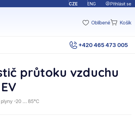
Přihlásit se
CZE
ENG
Oblíbené
Košík
+420 465 473 005
stič průtoku vzduchu
 EV
í plyny -20 … 85°C