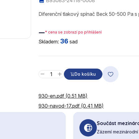
B93083-24118-0008
Diferenční tlakový spínač Beck 50-500 Pa s 
—
* cena se zobrazí po přihlášení
36
Skladem:
sad
Do košíku
930-en.pdf (0.51 MB)
930-navod-17.pdf (0.41 MB)
Součást mezináro
Zázemí mezinárodní 