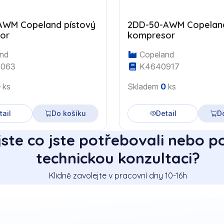
AWM Copeland pístový
2DD-50-AWM Copeland
or
kompresor
nd
Copeland
063
K4640917
0
ks
Skladem
0
ks
tail
Do košíku
Detail
D
jste co jste potřebovali nebo p
technickou konzultaci?
Klidně zavolejte v pracovní dny 10-16h