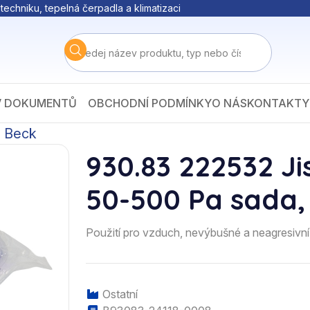
techniku, tepelná čerpadla a klimatizaci
V DOKUMENTŮ
OBCHODNÍ PODMÍNKY
O NÁS
KONTAKTY
e Beck
930.83 222532 Ji
50-500 Pa sada,
Použití pro vzduch, nevýbušné a neagresivn
Ostatní