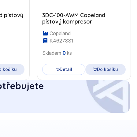
 pístový
3DC-100-AWM Copeland
pístový kompresor
Copeland
K4627881
Skladem
0
ks
o košíku
Detail
Do košíku
otřebujete