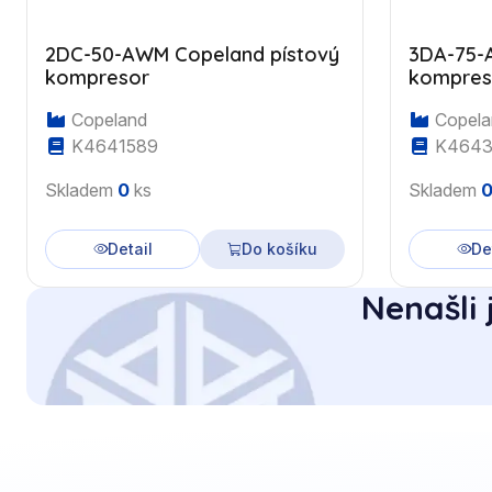
2DC-50-AWM Copeland pístový
3DA-75-
kompresor
kompres
Copeland
Copela
K4641589
K4643
Skladem
0
ks
Skladem
Detail
Do košíku
De
Nenašli 