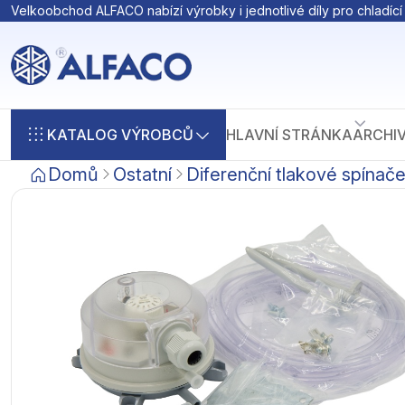
Velkoobchod ALFACO nabízí výrobky i jednotlivé díly pro chladící 
KATALOG VÝROBCŮ
HLAVNÍ STRÁNKA
ARCHI
Domů
Ostatní
Diferenční tlakové spínač