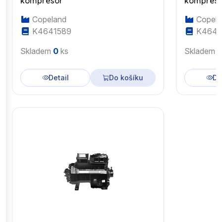
kompresor
kompres
Copeland
Copela
K4641589
K4643
Skladem
0
ks
Skladem
Detail
Do košíku
De