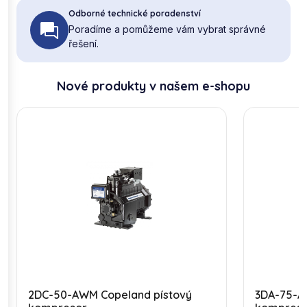
Odborné technické poradenství
Poradíme a pomůžeme vám vybrat správné
řešení.
Nové produkty v našem e-shopu
2DC-50-AWM Copeland pístový
3DA-75-A