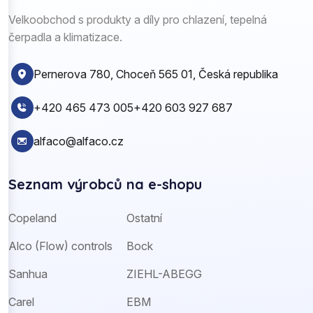
Velkoobchod s produkty a díly pro chlazení, tepelná
čerpadla a klimatizace.
Pernerova 780, Choceň 565 01, Česká republika
+420 465 473 005
+420 603 927 687
alfaco@alfaco.cz
Seznam výrobců na e-shopu
Copeland
Ostatní
Alco (Flow) controls
Bock
Sanhua
ZIEHL-ABEGG
Carel
EBM