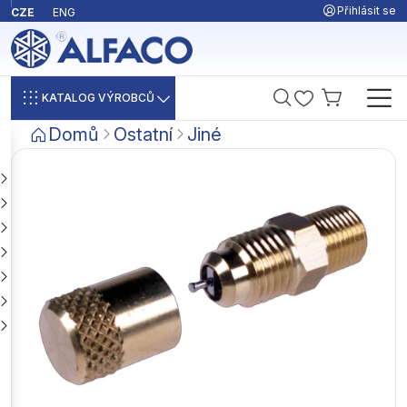
Přihlásit se
CZE
ENG
KATALOG VÝROBCŮ
Domů
Ostatní
Jiné