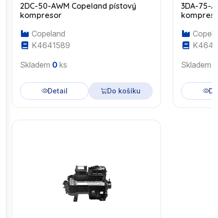
2DC-50-AWM Copeland pístový
3DA-75-A
kompresor
kompres
Copeland
Copela
K4641589
K4643
Skladem
0
ks
Skladem
Detail
Do košíku
De