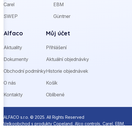
Carel
EBM
SWEP
Güntner
Alfaco
Můj účet
Aktuality
Přihlášení
Dokumenty
Aktuální objednávky
Obchodní podmínky
Historie objednávek
O nás
Košík
Kontakty
Oblíbené
ALFACO s.r.o. © 2025. All Rights Reserved
Velkoobchod s produkty Copeland, Alco controls, Carel, EBM,
Ziehl-Abegg a Sanhua