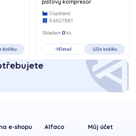
pístový kompresor
Copeland
K4627881
Skladem
0
ks
o košíku
Detail
Do košíku
otřebujete
na e-shopu
Alfaco
Můj účet