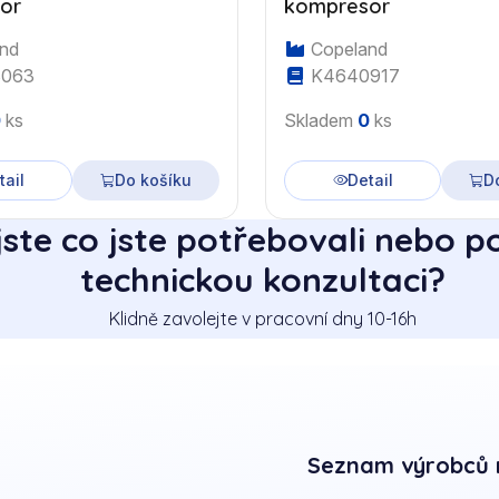
or
kompresor
nd
Copeland
063
K4640917
0
ks
Skladem
0
ks
tail
Do košíku
Detail
D
jste co jste potřebovali nebo p
technickou konzultaci?
Klidně zavolejte v pracovní dny 10-16h
Seznam výrobců 