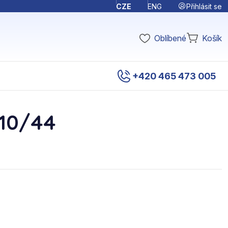
Přihlásit se
CZE
ENG
Oblíbené
Košík
+420 465 473 005
010/44
"