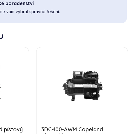
ké poradenství
e vám vybrat správné řešení.
u
 pístový
3DC-100-AWM Copeland