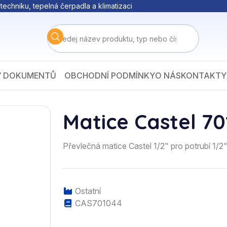
techniku, tepelná čerpadla a klimatizaci
V DOKUMENTŮ
OBCHODNÍ PODMÍNKY
O NÁS
KONTAKTY
Matice Castel 7
Převlečná matice Castel 1/2" pro potrubí 1/2
Ostatní
CAS701044