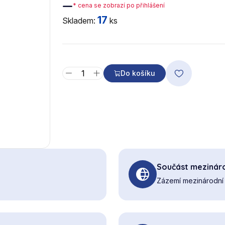
—
* cena se zobrazí po přihlášení
17
Skladem:
ks
Do košíku
Součást mezináro
Zázemí mezinárodní 