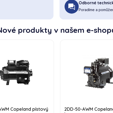
Odborné technic
Poradíme a pomůžem
Nové produkty v našem e-shop
AWM Copeland pístový
2DD-50-AWM Copeland