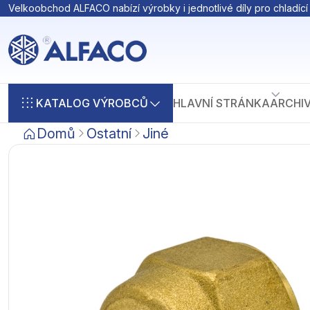
Velkoobchod ALFACO nabízí výrobky i jednotlivé díly pro chladící 
KATALOG VÝROBCŮ
HLAVNÍ STRÁNKA
ARCHI
Domů
Ostatní
Jiné