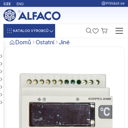
Přihlásit se
CZE
ENG
KATALOG VÝROBCŮ
Domů
Ostatní
Jiné