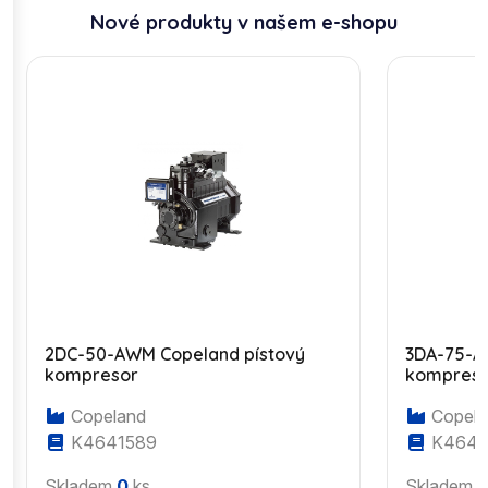
Nové produkty v našem e-shopu
2DC-50-AWM Copeland pístový
3DA-75-A
kompresor
kompres
Copeland
Copela
K4641589
K4643
Skladem
0
ks
Skladem