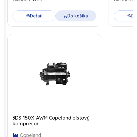
Detail
Do košíku
De
3DS-150X-AWM Copeland pístový
kompresor
Copeland