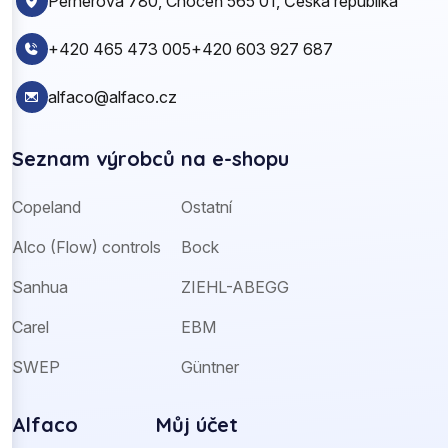
Pernerova 780, Choceň 565 01, Česká republika
+420 465 473 005
+420 603 927 687
alfaco@alfaco.cz
Seznam výrobců na e-shopu
Copeland
Ostatní
Alco (Flow) controls
Bock
Sanhua
ZIEHL-ABEGG
Carel
EBM
SWEP
Güntner
Alfaco
Můj účet