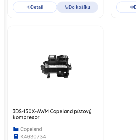
Detail
Do košíku
De
3DS-150X-AWM Copeland pístový
kompresor
Copeland
K4630734