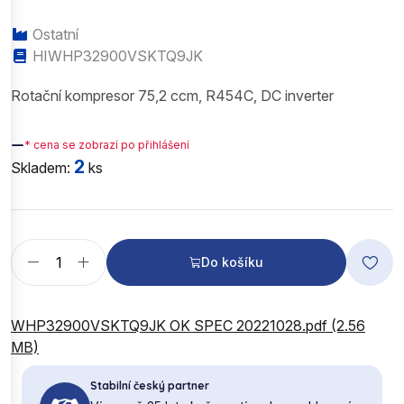
Ostatní
HIWHP32900VSKTQ9JK
Rotační kompresor 75,2 ccm, R454C, DC inverter
—
* cena se zobrazí po přihlášení
2
Skladem:
ks
Do košíku
WHP32900VSKTQ9JK OK SPEC 20221028.pdf (2.56
MB)
Stabilní český partner