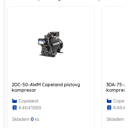
2DC-50-AWM Copeland pístový
3DA-75-A
kompresor
kompres
Copeland
Copela
K4641589
K4643
Skladem
0
ks
Skladem