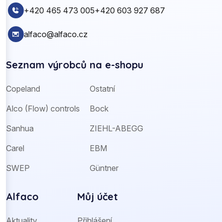
+420 465 473 005
+420 603 927 687
alfaco@alfaco.cz
Seznam výrobců na e-shopu
Copeland
Ostatní
Alco (Flow) controls
Bock
Sanhua
ZIEHL-ABEGG
Carel
EBM
SWEP
Güntner
Alfaco
Můj účet
Aktuality
Přihlášení