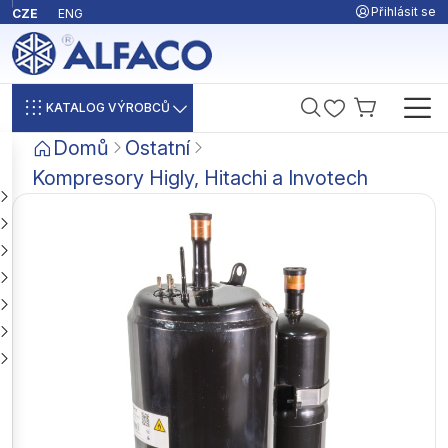
Přihlásit se
CZE
ENG
KATALOG VÝROBCŮ
Domů
Ostatní
Kompresory Higly, Hitachi a Invotech