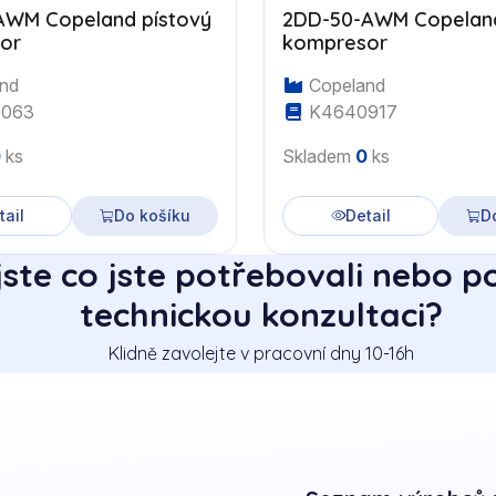
AWM Copeland pístový
2DD-50-AWM Copeland
or
kompresor
nd
Copeland
063
K4640917
0
ks
Skladem
0
ks
tail
Do košíku
Detail
D
jste co jste potřebovali nebo p
technickou konzultaci?
Klidně zavolejte v pracovní dny 10-16h