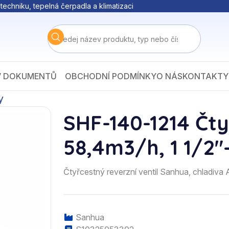
techniku, tepelná čerpadla a klimatizaci
V DOKUMENTŮ
OBCHODNÍ PODMÍNKY
O NÁS
KONTAKTY
y
SHF-140-1214 Čty
58,4m3/h, 1 1/2"
Čtyřcestný reverzní ventil Sanhua, chladiva
Sanhua