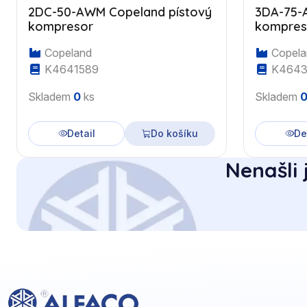
2DC-50-AWM Copeland pístový
3DA-75-
kompresor
kompres
Copeland
Copela
K4641589
K4643
Skladem
0
ks
Skladem
Detail
Do košíku
De
Nenašli 