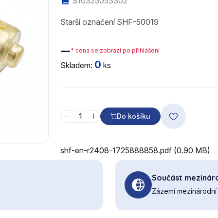
S10325053302
Starší označení SHF-50019
—
* cena se zobrazí po přihlášení
0
Skladem:
ks
Do košíku
shf-en-r2408-1725888858.pdf (0.90 MB)
Součást mezináro
Zázemí mezinárodní 