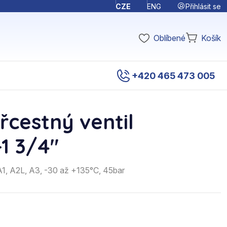
Přihlásit se
CZE
ENG
Oblíbené
Košík
+420 465 473 005
řcestný ventil
-1 3/4"
 A1, A2L, A3, -30 až +135°C, 45bar