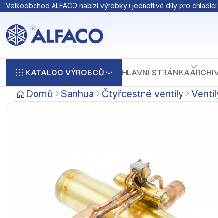
Velkoobchod ALFACO nabízí výrobky i jednotlivé díly pro chladící 
KATALOG VÝROBCŮ
HLAVNÍ STRÁNKA
ARCHI
Domů
Sanhua
Čtyřcestné ventily
Ventil