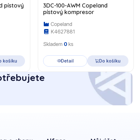
 pístový
3DC-100-AWM Copeland
pístový kompresor
Copeland
K4627881
Skladem
0
ks
o košíku
Detail
Do košíku
otřebujete