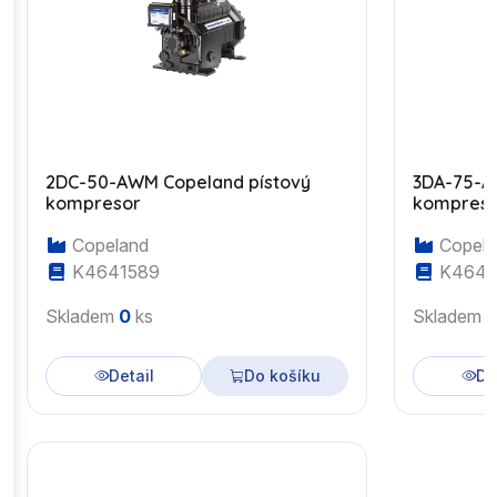
2DC-50-AWM Copeland pístový
3DA-75-A
kompresor
kompres
Copeland
Copela
K4641589
K4643
Skladem
0
ks
Skladem
Detail
Do košíku
De