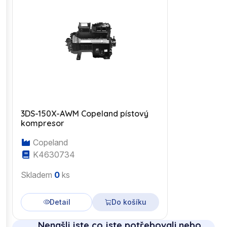
3DS-150X-AWM Copeland pístový
kompresor
Copeland
K4630734
Skladem
0
ks
Detail
Do košíku
Nenašli jste co jste potřebovali nebo