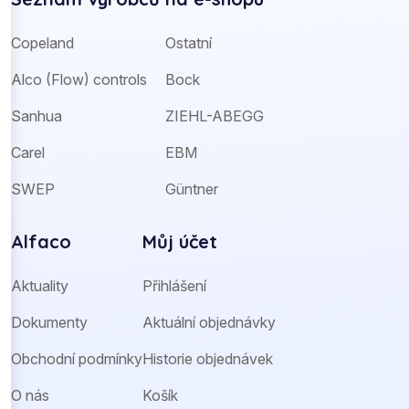
Copeland
Ostatní
Alco (Flow) controls
Bock
Sanhua
ZIEHL-ABEGG
Carel
EBM
SWEP
Güntner
Alfaco
Můj účet
Aktuality
Přihlášení
Dokumenty
Aktuální objednávky
Obchodní podmínky
Historie objednávek
O nás
Košík