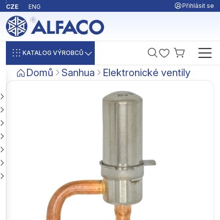
Přihlásit se
CZE
ENG
KATALOG VÝROBCŮ
Domů
Sanhua
Elektronické ventily