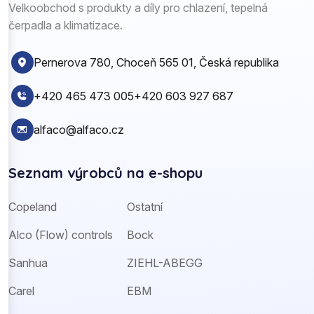
Velkoobchod s produkty a díly pro chlazení, tepelná
čerpadla a klimatizace.
Pernerova 780, Choceň 565 01, Česká republika
+420 465 473 005
+420 603 927 687
alfaco@alfaco.cz
Seznam výrobců na e-shopu
Copeland
Ostatní
Alco (Flow) controls
Bock
Sanhua
ZIEHL-ABEGG
Carel
EBM