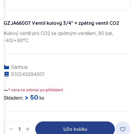
GZJA66007 Ventil kulový 3/4" + zpětný ventil CO2
Kulový ventil pro CO2 se zpětným ventilem, 90 bar,
-40/+90°C
Sanhua
S10245294501
—
* cena se zobrazí po přihlášení
> 50
Skladem:
ks
Do košíku