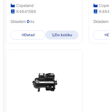
Copeland
Copela
K4641589
K4643
Skladem
0
ks
Skladem
Detail
Do košíku
De