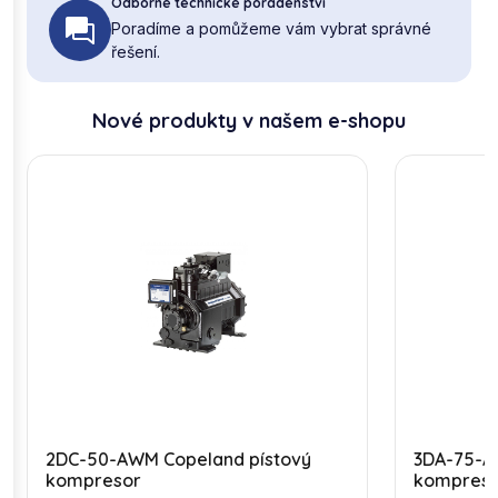
Odborné technické poradenství
Poradíme a pomůžeme vám vybrat správné
řešení.
Nové produkty v našem e-shopu
2DC-50-AWM Copeland pístový
3DA-75-A
kompresor
kompres