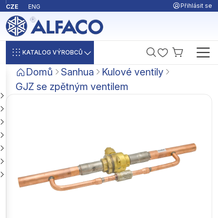
Přihlásit se
CZE
ENG
KATALOG VÝROBCŮ
Domů
Sanhua
Kulové ventily
GJZ se zpětným ventilem