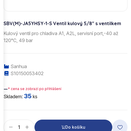
SBV(M)-JA5YHSY-1-S Ventil kulový 5/8" s ventilkem
Kulový ventil pro chladiva A1, A2L, servisní port,-40 až
120°C, 49 bar
Sanhua
S10150053402
—
* cena se zobrazí po přihlášení
35
Skladem:
ks
Do košíku