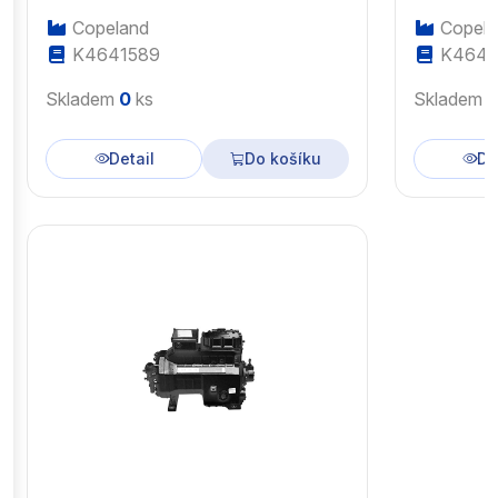
Copeland
Copela
K4641589
K4643
Skladem
0
ks
Skladem
Detail
Do košíku
De