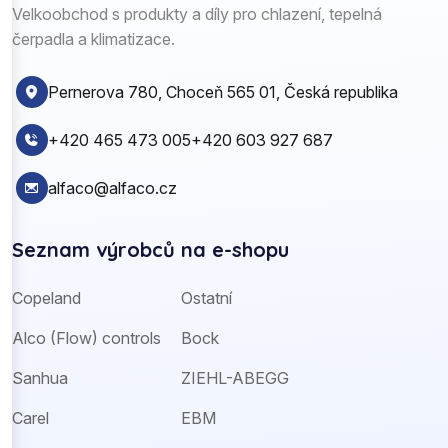
Velkoobchod s produkty a díly pro chlazení, tepelná
čerpadla a klimatizace.
Pernerova 780, Choceň 565 01, Česká republika
+420 465 473 005
+420 603 927 687
alfaco@alfaco.cz
Seznam výrobců na e-shopu
Copeland
Ostatní
Alco (Flow) controls
Bock
Sanhua
ZIEHL-ABEGG
Carel
EBM