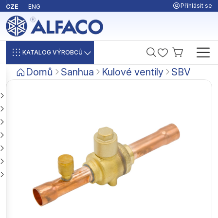
Přihlásit se
CZE
ENG
KATALOG VÝROBCŮ
Domů
Sanhua
Kulové ventily
SBV