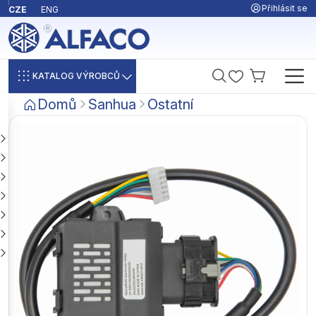
Přihlásit se
CZE
ENG
KATALOG VÝROBCŮ
Domů
Sanhua
Ostatní