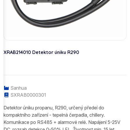
XRAB214010 Detektor úniku R290
Sanhua
SXRAB0000301
Detektor úniku propanu, R290, určený předeí do
kompaktního zařízení - tepelná čerpadla, chillery.
Komunikace po RS485 + alarmové relé. Napájení 5-25V
DC, rozsah detekce 0-50% LFL. Životnost min. 15 let,