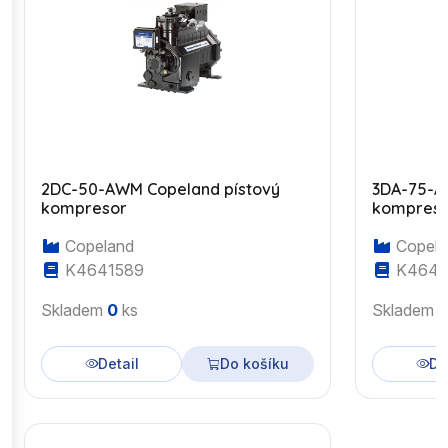
2DC-50-AWM Copeland pístový
3DA-75-A
kompresor
kompres
Copeland
Copela
K4641589
K4643
Skladem
0
ks
Skladem
Detail
Do košíku
De