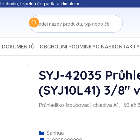
techniku, tepelná čerpadla a klimatizaci
V DOKUMENTŮ
OBCHODNÍ PODMÍNKY
O NÁS
KONTAKTY
SYJ-42035 Průhl
(SYJ10L41) 3/8" v
Průhledítko šroubovací, chladiva A1, -50 až 
Sanhua