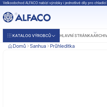
Velkoobchod ALFACO nabízí výrobky i jednotlivé díly pro chladící 
KATALOG VÝROBCŮ
HLAVNÍ STRÁNKA
ARCHI
Domů
Sanhua
Průhledítka