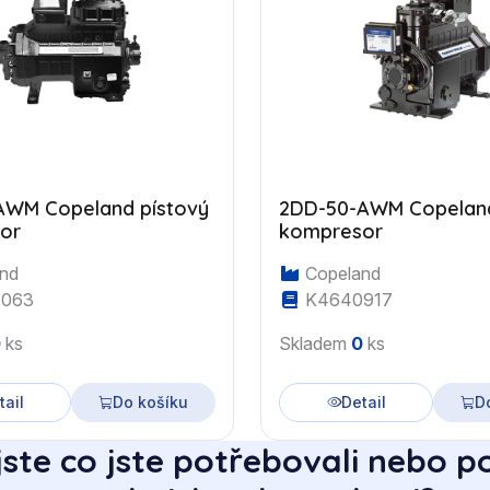
AWM Copeland pístový
2DD-50-AWM Copeland
or
kompresor
nd
Copeland
063
K4640917
0
ks
Skladem
0
ks
tail
Do košíku
Detail
D
jste co jste potřebovali nebo p