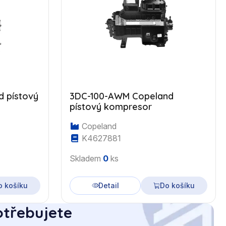
 pístový
3DC-100-AWM Copeland
pístový kompresor
Copeland
K4627881
Skladem
0
ks
o košíku
Detail
Do košíku
otřebujete