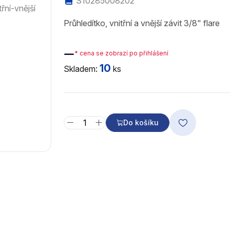
S10285008202
Průhledítko, vnitřní a vnější závit 3/8" flare
—
* cena se zobrazí po přihlášení
10
Skladem:
ks
Do košíku