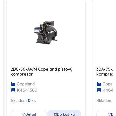
2DC-50-AWM Copeland pístový
3DA-75-A
kompresor
kompres
Copeland
Copela
K4641589
K4643
Skladem
0
ks
Skladem
Detail
Do košíku
De