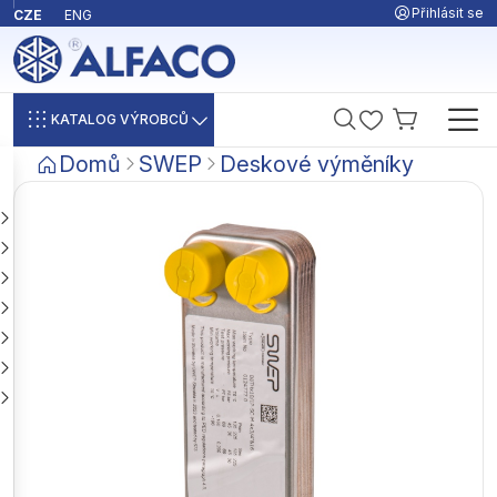
Přihlásit se
CZE
ENG
KATALOG VÝROBCŮ
Domů
SWEP
Deskové výměníky