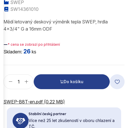
SWEP
SW14361010
Mědí letovaný deskový výměník tepla SWEP, hrdla
4x3/4" G a 16mm ODF
—
* cena se zobrazí po přihlášení
26
Skladem:
ks
Do košíku
SWEP-B8T-en.pdf (0.22 MB)
Stabilní český partner
Více než 25 let zkušeností v oboru chlazení a
TČ.