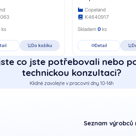
nd
Copeland
063
K4640917
0
ks
Skladem
0
ks
tail
Do košíku
Detail
D
jste co jste potřebovali nebo p
technickou konzultaci?
Klidně zavolejte v pracovní dny 10-16h
Seznam výrobců 