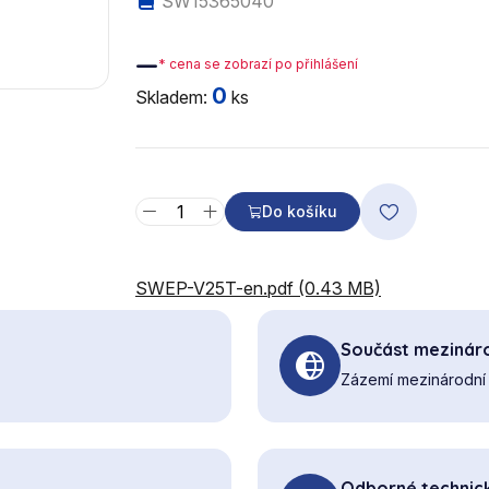
SW15365040
—
* cena se zobrazí po přihlášení
0
Skladem:
ks
Do košíku
SWEP-V25T-en.pdf (0.43 MB)
Součást mezináro
Zázemí mezinárodní 
Odborné technic