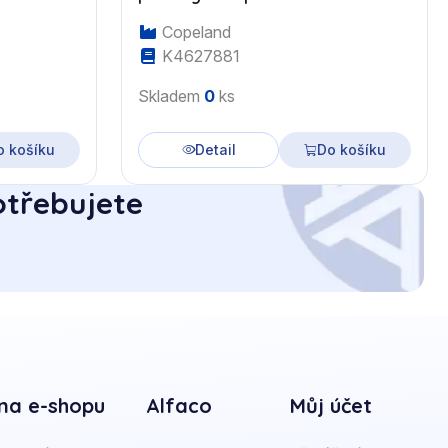
Copeland
K4627881
Skladem
0
ks
o košíku
Detail
Do košíku
otřebujete
na e-shopu
Alfaco
Můj účet