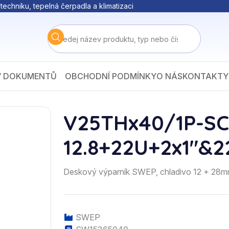
techniku, tepelná čerpadla a klimatizaci
V DOKUMENTŮ
OBCHODNÍ PODMÍNKY
O NÁS
KONTAKTY
V25THx40/1P-S
12.8+22U+2x1"&2
Deskový výparník SWEP, chladivo 12 + 28m
SWEP