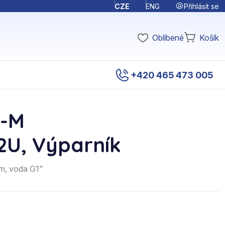
Přihlásit se
CZE
ENG
Oblíbené
Košík
+420 465 473 005
C-M
2U, Výparník
m, voda G1"