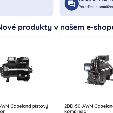
Poradíme a pomůžem
Nové produkty v našem e-shop
AWM Copeland pístový
2DD-50-AWM Copeland
or
kompresor