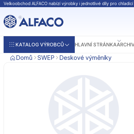
Velkoobchod ALFACO nabízí výrobky i jednotlivé díly pro chladící 
KATALOG VÝROBCŮ
HLAVNÍ STRÁNKA
ARCHI
Domů
SWEP
Deskové výměníky